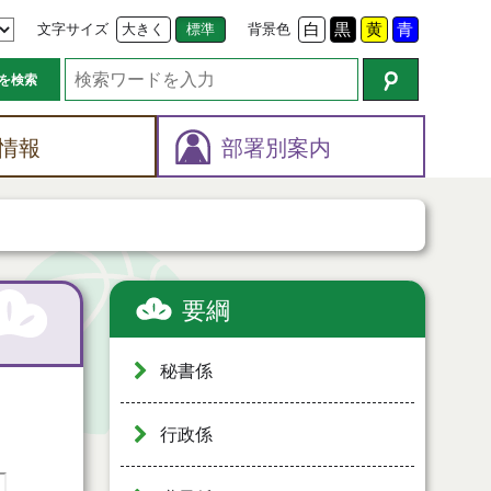
文字サイズ
大きく
標準
背景色
白
黒
黄
青
を検索
情報
部署別案内
要綱
秘書係
行政係