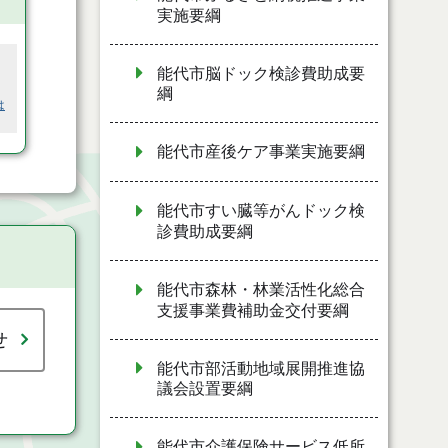
実施要綱
能代市脳ドック検診費助成要
綱
は
能代市産後ケア事業実施要綱
能代市すい臓等がんドック検
診費助成要綱
能代市森林・林業活性化総合
支援事業費補助金交付要綱
せ
能代市部活動地域展開推進協
議会設置要綱
能代市介護保険サービス低所