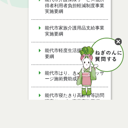
得者利用者負担軽減制度事業
実施要綱
能代市家族介護用品支給事業
実施要綱
能代市軽度生活援助事業実施
要綱
能代市はり、きゅう、マッサ
ージ施術費助成要綱
能代市寝たきり高齢者等訪問
理容サービス事業実施要綱
能代市すこやか療育支援事業
実施要綱