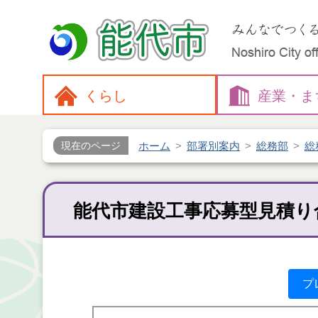
くらし
産業・
ま
ホーム
部署別案内
総務部
総
現在のページ
能代市建設工事応募型見積り
プ