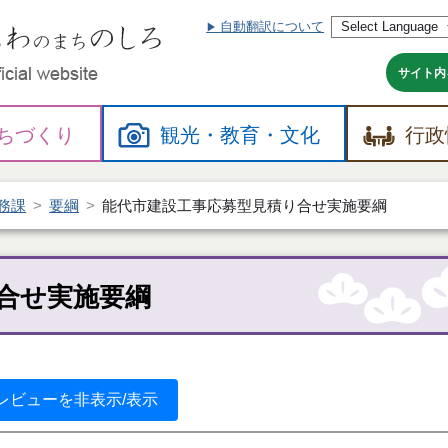
自動翻訳について
本
文
へ
サイト内
ちづくり
観光・
教育・
文化
行政
務課
要綱
能代市建設工事応募型見積り合せ実施要綱
合せ実施要綱
レビューを非表示/表示