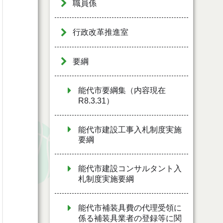
職員係
行政改革推進室
要綱
能代市要綱集（内容現在
R8.3.31）
能代市建設工事入札制度実施
要綱
能代市建設コンサルタント入
札制度実施要綱
能代市補装具費の代理受領に
係る補装具業者の登録等に関