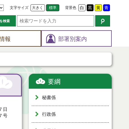
文字サイズ
大きく
標準
背景色
白
黒
黄
青
を検索
情報
部署別案内
要綱
秘書係
７日
行政係
７号