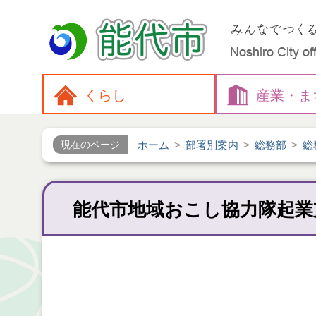
くらし
産業・
ま
ホーム
部署別案内
総務部
総
現在のページ
能代市地域おこし協力隊起業