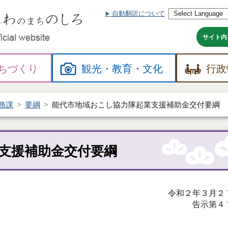
自動翻訳について
本
文
へ
サイト内
ちづくり
観光・
教育・
文化
行政
務課
要綱
能代市地域おこし協力隊起業支援補助金交付要綱
支援補助金交付要綱
令和２年３月２
告示第４