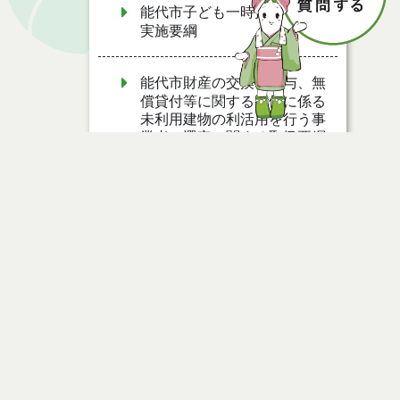
能代市子ども一時預かり事業
実施要綱
能代市財産の交換、譲与、無
償貸付等に関する条例に係る
未利用建物の利活用を行う事
業者の選定に関する取扱要綱
能代市総合計画推進会議設置
要綱
ページ情報
能代市公共施設等マネジメン
ト推進会議設置要綱
公開日
2023年10月06日
最終更新日
2023年10月06日
能代市帯状疱疹任意予防接種
費用助成要綱
能代市出産・子育て応援給付