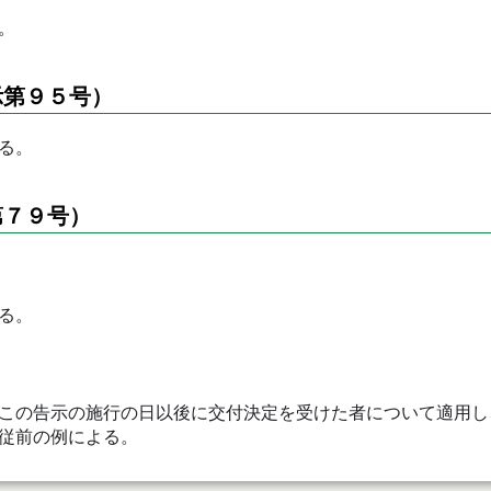
。
第９５号）
る。
７９号）
る。
この告示の施行の日以後に交付決定を受けた者について適用し
従前の例による。