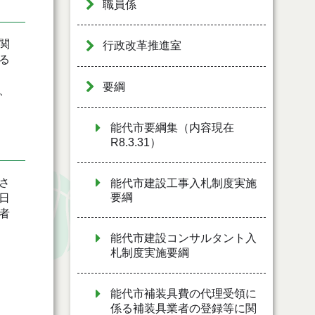
職員係
関
行政改革推進室
る
要綱
、
能代市要綱集（内容現在
R8.3.31）
さ
能代市建設工事入札制度実施
要綱
日
者
能代市建設コンサルタント入
札制度実施要綱
能代市補装具費の代理受領に
係る補装具業者の登録等に関