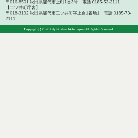
〒016-8501 秋田県能代市上町1番3号 電話 0185-52-2111
【二ツ井町庁舎】
能代市ファミリーサポートセンター事業実施要綱
〒018-3192 秋田県能代市二ツ井町字上台1番地1 電話 0185-73-
2111
能代市親子つどいの広場事業実施要綱
Copyright(c) 2020 City Noshiro Akita Japan All Rights Reserved.
能代市子ども一時預かり事業実施要綱
能代市財産の交換、譲与、無償貸付等に関する条例
に係る未利用建物の利活用を行う事業者の選定に関
する取扱要綱
能代市総合計画推進会議設置要綱
能代市公共施設等マネジメント推進会議設置要綱
能代市帯状疱疹任意予防接種費用助成要綱
能代市出産・子育て応援給付金支給要綱
能代市スポーツ・文化合宿等補助金交付要綱