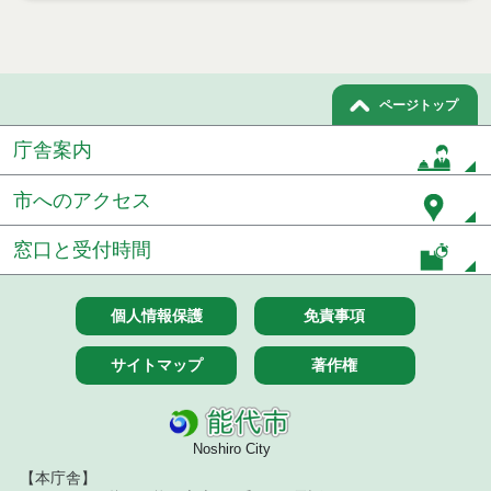
能代市はり、きゅう、マッサージ施術費助成要綱
能代市寝たきり高齢者等訪問理容サービス事業実施
要綱
ページトップ
能代市すこやか療育支援事業実施要綱
庁舎案内
能代市まち・ひと・しごと創生総合戦略会議設置要
綱
市へのアクセス
能代市子育てファミリー支援事業費補助金交付要綱
窓口と受付時間
能代市夢ある園芸産地創造事業費補助金交付要綱
個人情報保護
免責事項
能代市ねぎ軟腐病防除薬剤購入費補助金交付要綱
サイトマップ
著作権
能代市消費者安全確保地域協議会設置要綱
能代市秋田アグリフロンティア育成研修費補助金交
付要綱
Noshiro City
【本庁舎】
能代市地域で学べ！農業技術研修事業実施要綱