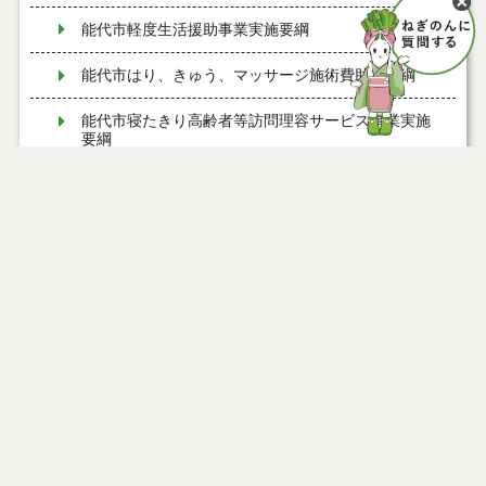
能代市軽度生活援助事業実施要綱
能代市はり、きゅう、マッサージ施術費助成要綱
能代市寝たきり高齢者等訪問理容サービス事業実施
要綱
能代市すこやか療育支援事業実施要綱
能代市まち・ひと・しごと創生総合戦略会議設置要
綱
能代市子育てファミリー支援事業費補助金交付要綱
能代市夢ある園芸産地創造事業費補助金交付要綱
能代市ねぎ軟腐病防除薬剤購入費補助金交付要綱
能代市消費者安全確保地域協議会設置要綱
能代市秋田アグリフロンティア育成研修費補助金交