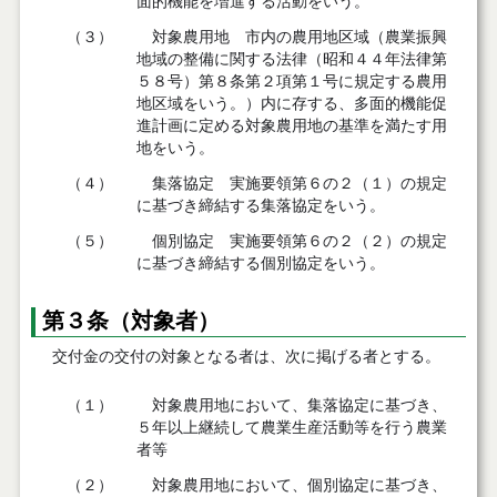
面的機能を増進する活動をいう。
（３）
対象農用地 市内の農用地区域（農業振興
地域の整備に関する法律（昭和４４年法律第
５８号）第８条第２項第１号に規定する農用
地区域をいう。）内に存する、多面的機能促
進計画に定める対象農用地の基準を満たす用
地をいう。
（４）
集落協定 実施要領第６の２（１）の規定
に基づき締結する集落協定をいう。
（５）
個別協定 実施要領第６の２（２）の規定
に基づき締結する個別協定をいう。
第３条（対象者）
交付金の交付の対象となる者は、次に掲げる者とする。
（１）
対象農用地において、集落協定に基づき、
５年以上継続して農業生産活動等を行う農業
者等
（２）
対象農用地において、個別協定に基づき、