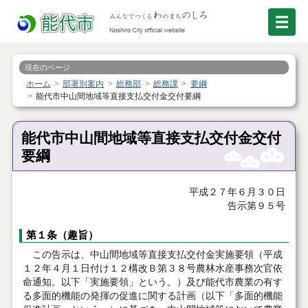
現在のページ
ホーム
部署別案内
総務部
総務課
要綱
能代市中山間地域等直接支払交付金交付要綱
能代市中山間地域等直接支払交付金交付
要綱
平成２７年６月３０日
告示第９５号
第１条（趣旨）
この告示は、中山間地域等直接支払交付金実施要領（平成
１２年４月１日付け１２構改Ｂ第３８号農林水産事務次官依
命通知。以下「実施要領」という。）及び能代市農業の有す
る多面的機能の発揮の促進に関する計画（以下「多面的機能