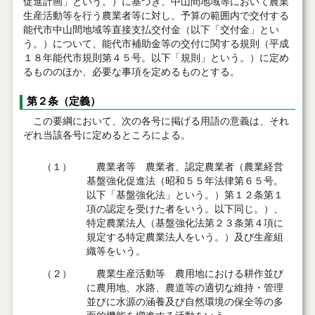
促進計画」という。）に基づき、中山間地域等において農業
生産活動等を行う農業者等に対し、予算の範囲内で交付する
能代市中山間地域等直接支払交付金（以下「交付金」とい
う。）について、能代市補助金等の交付に関する規則（平成
１８年能代市規則第４５号。以下「規則」という。）に定め
るもののほか、必要な事項を定めるものとする。
第２条（定義）
この要綱において、次の各号に掲げる用語の意義は、それ
ぞれ当該各号に定めるところによる。
（１）
農業者等 農業者、認定農業者（農業経営
基盤強化促進法（昭和５５年法律第６５号。
以下「基盤強化法」という。）第１２条第１
項の認定を受けた者をいう。以下同じ。）、
特定農業法人（基盤強化法第２３条第４項に
規定する特定農業法人をいう。）及び生産組
織等をいう。
（２）
農業生産活動等 農用地における耕作並び
に農用地、水路、農道等の適切な維持・管理
並びに水源の涵養及び自然環境の保全等の多