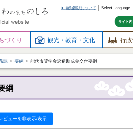
自動翻訳について
本
文
へ
サイト内
ちづくり
観光・
教育・
文化
行政
務課
要綱
能代市奨学金返還助成金交付要綱
要綱
レビューを非表示/表示