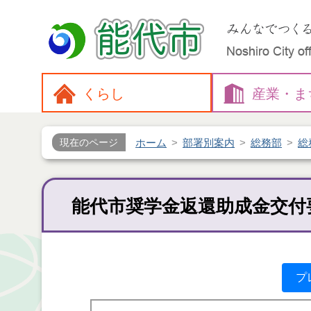
くらし
産業・
ま
ホーム
部署別案内
総務部
総
現在のページ
能代市奨学金返還助成金交付
プ