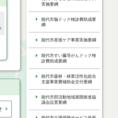
実施要綱
能代市脳ドック検診費助成要
綱
は
能代市産後ケア事業実施要綱
能代市すい臓等がんドック検
診費助成要綱
能代市森林・林業活性化総合
支援事業費補助金交付要綱
能代市部活動地域展開推進協
議会設置要綱
せ
能代市介護保険サービス低所