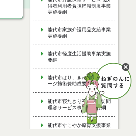
得者利用者負担軽減制度事業
実施要綱
能代市家族介護用品支給事業
実施要綱
能代市軽度生活援助事業実施
要綱
能代市はり、きゅう、マッサ
ージ施術費助成要綱
能代市寝たきり高齢者等訪問
理容サービス事業実施要綱
能代市すこやか療育支援事業
実施要綱