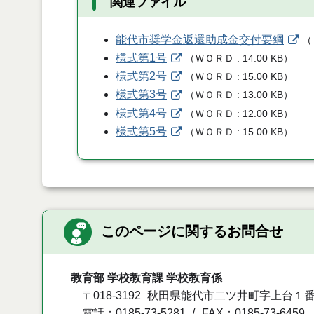
関連ファイル
能代市奨学金返還助成金交付要綱
（
様式第1号
（
ＷＯＲＤ
14.00 KB
）
様式第2号
（
ＷＯＲＤ
15.00 KB
）
様式第3号
（
ＷＯＲＤ
13.00 KB
）
様式第4号
（
ＷＯＲＤ
12.00 KB
）
様式第5号
（
ＷＯＲＤ
15.00 KB
）
このページに関するお問合せ
教育部 学校教育課 学校教育係
〒018-3192
秋田県能代市二ツ井町字上台１番
電話：0185-73-5281
FAX：0185-73-6459