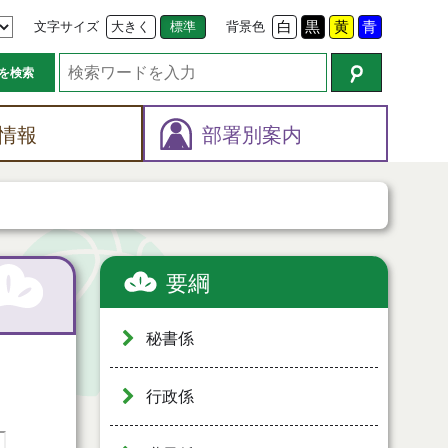
文字サイズ
大きく
標準
背景色
白
黒
黄
青
を検索
情報
部署別案内
要綱
秘書係
行政係