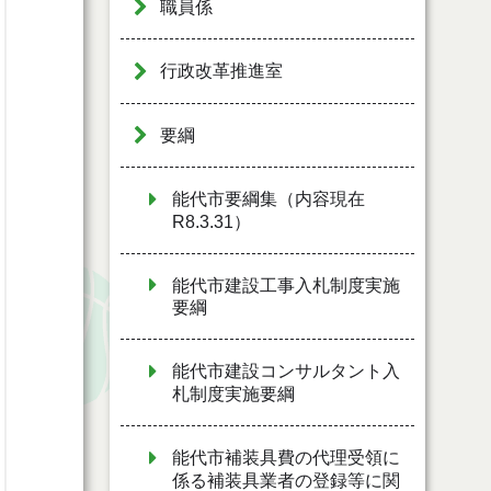
職員係
行政改革推進室
要綱
能代市要綱集（内容現在
R8.3.31）
能代市建設工事入札制度実施
要綱
能代市建設コンサルタント入
札制度実施要綱
能代市補装具費の代理受領に
係る補装具業者の登録等に関