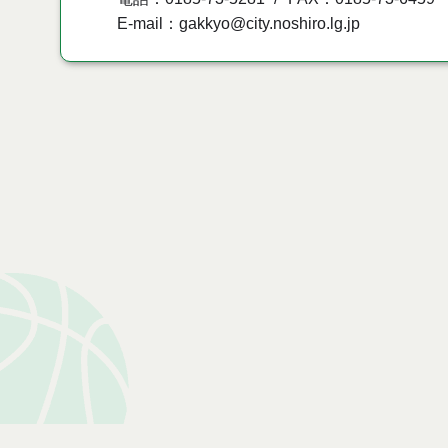
E-mail：gakkyo@city.noshiro.lg.jp