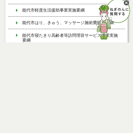
能代市軽度生活援助事業実施要綱
能代市はり、きゅう、マッサージ施術費助成要綱
能代市寝たきり高齢者等訪問理容サービス事業実施
要綱
能代市すこやか療育支援事業実施要綱
ページ情報
能代市まち・ひと・しごと創生総合戦略会議設置要
綱
公開日
2026年06月22日
最終更新日
2026年06月22日
能代市子育てファミリー支援事業費補助金交付要綱
能代市夢ある園芸産地創造事業費補助金交付要綱
能代市ねぎ軟腐病防除薬剤購入費補助金交付要綱
ページトップ
能代市消費者安全確保地域協議会設置要綱
庁舎案内
能代市秋田アグリフロンティア育成研修費補助金交