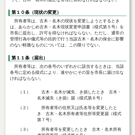
第１０条（現状の変更）
所有者等は、古木・名木の現状を変更しようとするとき
は、あらかじめ古木・名木現状変更申請書（様式第５号）を
市長に提出し、許可を得なければならない。ただし、通常の
管理行為や儀式等の目的で行う当該古木・名木の保全に影響
のない軽微なものについては、この限りでない。
第１１条（届出）
所有者等は、次の各号のいずれかに該当するときは、当該
各号に定める様式により、速やかにその旨を市長に届け出な
ければならない。
（１）
古木・名木が滅失、き損したとき 古木・
名木滅失（き損）届（様式第６号）
（２）
所有者等の住所又は氏名等を変更したと
き 古木・名木所有者等住所等変更届（様式
第７号）
（３）
所有者等を変更したとき 古木・名木所有