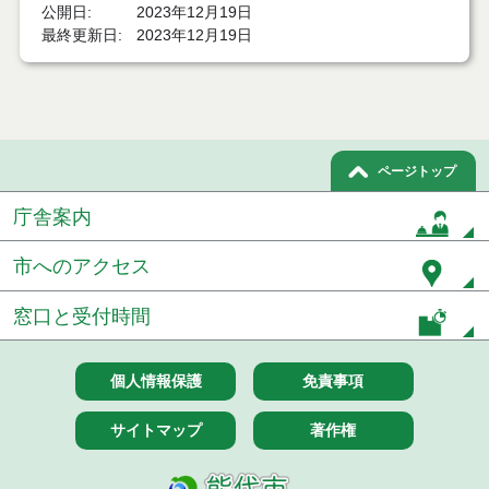
能代市日中一時支援事業実施要綱
公開日
2023年12月19日
最終更新日
2023年12月19日
能代市行旅人一時救助金支給要綱
能代市地元で働こう新規就農支援事業費補助金交付
要綱
能代市若年世帯移住定住奨励金交付要綱
ページトップ
能代市建設工事応募型見積り合せ実施要綱
庁舎案内
能代市機会均等型物品調達事務処理要綱
市へのアクセス
能代市生後１か月児健康診査事業実施要綱
窓口と受付時間
能代市予防接種等費用の償還払に関する要綱
個人情報保護
免責事項
能代市高齢者に対するバス料金支援制度(元気・交流
200円バス)実施要綱
サイトマップ
著作権
能代市ピロリ菌感染検査費用助成事業実施要綱