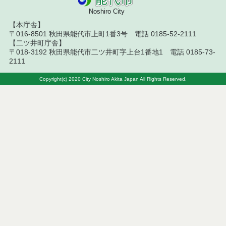
能代市生活支援ハウス(高齢者生活福祉センター)運営
Noshiro City
事業実施要綱
【本庁舎】
〒016-8501 秋田県能代市上町1番3号 電話 0185-52-2111
能代市民俗芸能保護管理費補助金交付要綱
【二ツ井町庁舎】
〒018-3192 秋田県能代市二ツ井町字上台1番地1 電話 0185-73-
能代市がん患者補正具購入費補助金交付要綱
2111
能代市児童手当事務処理要綱
Copyright(c) 2020 City Noshiro Akita Japan All Rights Reserved.
能代市私立幼稚園の設置等認可基準に関する要綱
能代市初回産科受診料助成事業実施要綱
能代市小児慢性特定疾病児童日常生活用具給付事業
実施要綱
能代市おたふくかぜ任意予防接種費用助成要綱
能代市特定不妊治療費助成金交付要綱
能代市ひとり親家庭高等学校卒業程度認定試験合格
支援事業実施要綱