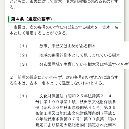
とともに、市民に対して古木・名木の周知に努めるものとす
る。
第４条（選定の基準）
市長は、次の各号のいずれかに該当する樹木を、古木・名
木として選定することができる。
（１）
故事、来歴又は由緒がある樹木
（２）
地域の象徴的樹木として親しまれている樹木
（３）
分布限界域で生育している樹木又は特筆すべき生
２ 前項の規定にかかわらず、次の各号のいずれかに該当す
る樹木は、古木・名木として選定しないものとする。
（１）
文化財保護法（昭和２５年法律第２１４
号）第１０９条第１項、秋田県文化財保護条
例（昭和５０年秋田県条例第４１号）第３５
条第１項又は能代市文化財保護条例（平成１
８年能代市条例第８７号）第３０条第１項の
規定により指定天然記念物に指定された樹木