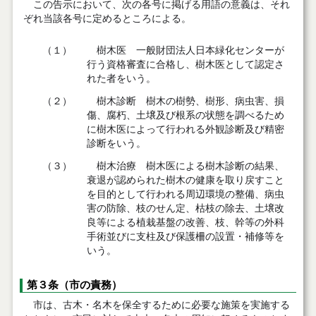
この告示において、次の各号に掲げる用語の意義は、それ
ぞれ当該各号に定めるところによる。
（１）
樹木医 一般財団法人日本緑化センターが
行う資格審査に合格し、樹木医として認定さ
れた者をいう。
（２）
樹木診断 樹木の樹勢、樹形、病虫害、損
傷、腐朽、土壌及び根系の状態を調べるため
に樹木医によって行われる外観診断及び精密
診断をいう。
（３）
樹木治療 樹木医による樹木診断の結果、
衰退が認められた樹木の健康を取り戻すこと
を目的として行われる周辺環境の整備、病虫
害の防除、枝のせん定、枯枝の除去、土壌改
良等による植栽基盤の改善、枝、幹等の外科
手術並びに支柱及び保護柵の設置・補修等を
いう。
第３条（市の責務）
市は、古木・名木を保全するために必要な施策を実施する