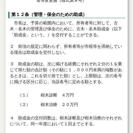
者等変更届（様式第８号）
第１２条（管理・保全のための助成）
市長は、予算の範囲内において、所有者等に対して、古
木・名木の管理及び保全のために、古木・名木助成金（以下
「助成金」という。）を交付することができる。
２ 前項の規定に関わらず、所有者等が市税等を滞納してい
る場合は助成金を交付しない。
３ 助成金の額は、次に掲げる経費にそれぞれ２分の１を乗
じて得た額の合計額（その額に１，０００円未満の端数があ
るときは、これを切り捨てた額）とし、上限額は、次の各号
に掲げる区分に応じ、当該各号に定める額とする。
（１）
樹木診断 ４万円
（２）
樹木治療 ２０万円
４ 助成金の交付回数は、樹木診断及び樹木治療のそれぞれ
について、同一年度において１回までとする。