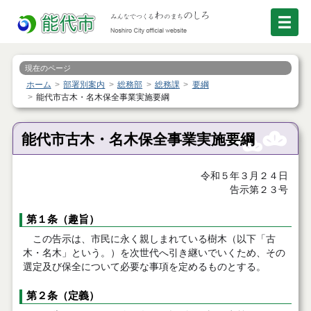
現在のページ
ホーム
部署別案内
総務部
総務課
要綱
能代市古木・名木保全事業実施要綱
能代市古木・名木保全事業実施要綱
令和５年３月２４日
告示第２３号
第１条（趣旨）
この告示は、市民に永く親しまれている樹木（以下「古
木・名木」という。）を次世代へ引き継いでいくため、その
選定及び保全について必要な事項を定めるものとする。
第２条（定義）