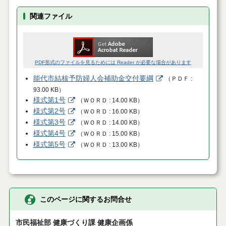
関連ファイル
PDF形式のファイルを見るためには Reader が必要な場合があります
能代市結核予防婦人会補助金交付要綱
（
ＰＤＦ
93.00 KB
）
様式第1号
（
ＷＯＲＤ
14.00 KB
）
様式第2号
（
ＷＯＲＤ
16.00 KB
）
様式第3号
（
ＷＯＲＤ
14.00 KB
）
様式第4号
（
ＷＯＲＤ
15.00 KB
）
様式第5号
（
ＷＯＲＤ
13.00 KB
）
このページに関するお問合せ
市民福祉部 健康づくり課 健康企画係