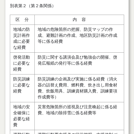
別表第２（第２条関係）
区 分
内 容
地域の防
地域の危険箇所の把握、防災マップの作
災計画作
成、避難計画の作成、地区防災計画の作成
成に必要
等に係る経費
な経費
啓発活動
防災に関する講演会及び勉強会の開催、啓
に必要な
発広報紙の発行等に係る経費
経費
防災訓練
防災訓練の企画及び実施に係る経費（消火
に必要な
器の詰替え費用、燃料費、炊き出し用食材
経費
費、炊飯用具、訓練資材購入費、訓練要項
作成費等）
地域の安
災害危険箇所の巡視及び注意喚起に係る経
全確保に
費、地域の除排雪に係る経費等
必要な経
費