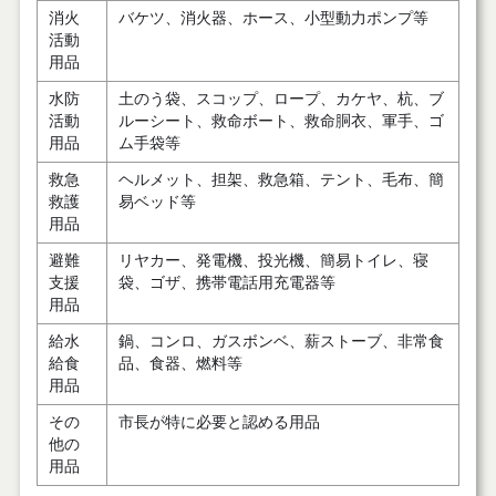
消火
バケツ、消火器、ホース、小型動力ポンプ等
活動
用品
水防
土のう袋、スコップ、ロープ、カケヤ、杭、ブ
活動
ルーシート、救命ボート、救命胴衣、軍手、ゴ
用品
ム手袋等
救急
ヘルメット、担架、救急箱、テント、毛布、簡
救護
易ベッド等
用品
避難
リヤカー、発電機、投光機、簡易トイレ、寝
支援
袋、ゴザ、携帯電話用充電器等
用品
給水
鍋、コンロ、ガスボンベ、薪ストーブ、非常食
給食
品、食器、燃料等
用品
その
市長が特に必要と認める用品
他の
用品