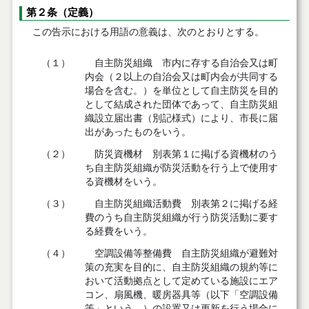
第２条（定義）
この告示における用語の意義は、次のとおりとする。
（１）
自主防災組織 市内に存する自治会又は町
内会（２以上の自治会又は町内会が共同する
場合を含む。）を単位として自主防災を目的
として結成された団体であって、自主防災組
織設立届出書（別記様式）により、市長に届
出があったものをいう。
（２）
防災資機材 別表第１に掲げる資機材のう
ち自主防災組織が防災活動を行う上で使用す
る資機材をいう。
（３）
自主防災組織活動費 別表第２に掲げる経
費のうち自主防災組織が行う防災活動に要す
る経費をいう。
（４）
空調設備等整備費 自主防災組織が避難対
策の充実を目的に、自主防災組織の規約等に
おいて活動拠点として定めている施設にエア
コン、扇風機、暖房器具等（以下「空調設備
等」という。）の設置又は更新を行う場合に