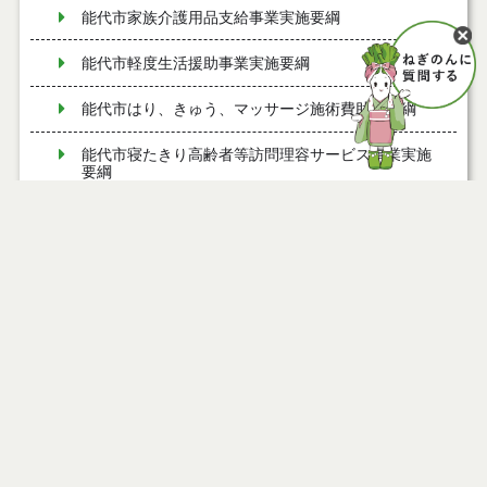
能代市家族介護用品支給事業実施要綱
能代市軽度生活援助事業実施要綱
能代市はり、きゅう、マッサージ施術費助成要綱
能代市寝たきり高齢者等訪問理容サービス事業実施
要綱
能代市すこやか療育支援事業実施要綱
能代市まち・ひと・しごと創生総合戦略会議設置要
綱
能代市子育てファミリー支援事業費補助金交付要綱
能代市夢ある園芸産地創造事業費補助金交付要綱
能代市ねぎ軟腐病防除薬剤購入費補助金交付要綱
能代市消費者安全確保地域協議会設置要綱