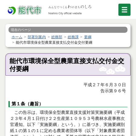
現在のページ
ホーム
部署別案内
総務部
総務課
要綱
能代市環境保全型農業直接支払交付金交付要綱
能代市環境保全型農業直接支払交付金交
付要綱
平成２７年６月３０日
告示第９６号
第１条（趣旨）
この告示は、環境保全型農業直接支援対策実施要綱（平成
２３年４月１日付け２２生産第１０９５３号農林水産事務次
官通知。以下「実施要綱」という。）に基づき、実施要綱別
紙１の第１の１に定める農業者団体等（以下「対象農業者団