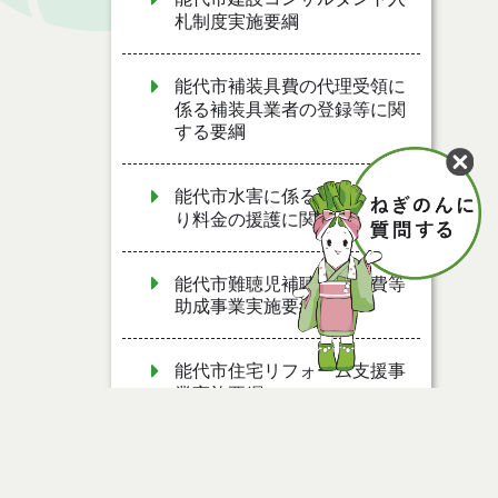
札制度実施要綱
能代市補装具費の代理受領に
係る補装具業者の登録等に関
する要綱
能代市水害に係るし尿汲み取
り料金の援護に関する要綱
能代市難聴児補聴器購入費等
助成事業実施要綱
能代市住宅リフォーム支援事
業実施要綱
能代市風しん予防接種費補助
金交付要綱