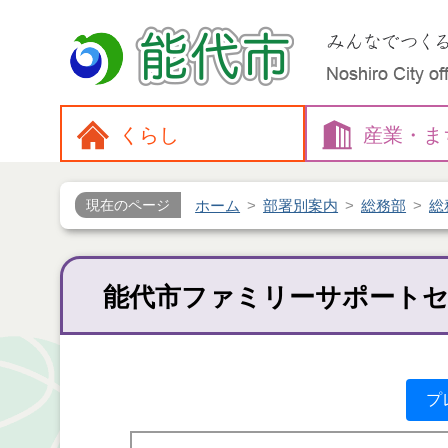
くらし
産業・
ま
ホーム
部署別案内
総務部
総
現在のページ
能代市ファミリーサポートセ
プ