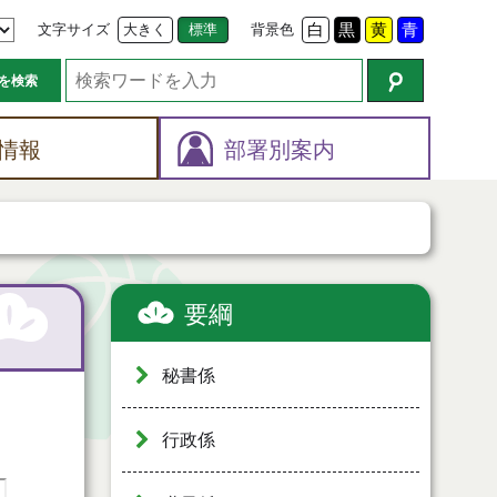
文字サイズ
大きく
標準
背景色
白
黒
黄
青
を検索
情報
部署別案内
要綱
秘書係
行政係