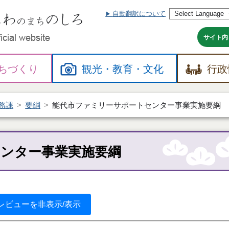
自動翻訳について
本
文
へ
サイト内
ちづくり
観光・
教育・
文化
行政
務課
要綱
能代市ファミリーサポートセンター事業実施要綱
ンター事業実施要綱
レビューを非表示/表示