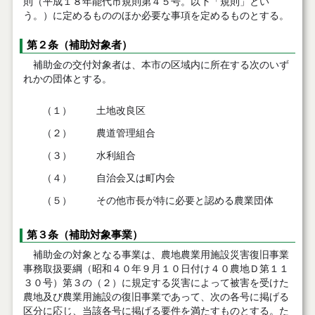
則（平成１８年能代市規則第４５号。以下「規則」とい
う。）に定めるもののほか必要な事項を定めるものとする。
第２条（補助対象者）
補助金の交付対象者は、本市の区域内に所在する次のいず
れかの団体とする。
（１）
土地改良区
（２）
農道管理組合
（３）
水利組合
（４）
自治会又は町内会
（５）
その他市長が特に必要と認める農業団体
第３条（補助対象事業）
補助金の対象となる事業は、農地農業用施設災害復旧事業
事務取扱要綱（昭和４０年９月１０日付け４０農地Ｄ第１１
３０号）第３の（２）に規定する災害によって被害を受けた
農地及び農業用施設の復旧事業であって、次の各号に掲げる
区分に応じ、当該各号に掲げる要件を満たすものとする。た