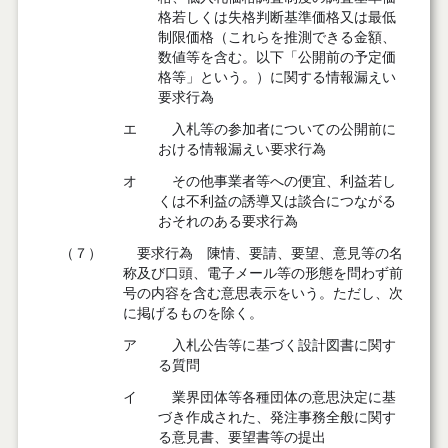
格若しくは失格判断基準価格又は最低
制限価格（これらを推測できる金額、
数値等を含む。以下「公開前の予定価
格等」という。）に関する情報漏えい
要求行為
エ
入札等の参加者についての公開前に
おける情報漏えい要求行為
オ
その他事業者等への便宜、利益若し
くは不利益の誘導又は談合につながる
おそれのある要求行為
（７）
要求行為 陳情、要請、要望、意見等の名
称及び口頭、電子メール等の形態を問わず前
号の内容を含む意思表示をいう。ただし、次
に掲げるものを除く。
ア
入札公告等に基づく設計図書に関す
る質問
イ
業界団体等各種団体の意思決定に基
づき作成された、発注事務全般に関す
る意見書、要望書等の提出