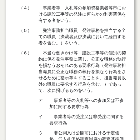
（４）
事業者等 入札等の参加資格業者等市にお
ける建設工事等の発注に何らかの利害関係を
有する者をいう。
（５）
発注事務担当職員 発注事務を担当する全
ての職員（決裁者及び決裁において経由する
者を含む。）をいう。
（６）
不当な働きかけ等 建設工事等の個別の契
約に係る発注事務に関し、公正な職務の執行
を損なうおそれのある要求行為（発注事務担
当職員に公正な職務の執行を損なう行為をさ
せるために指示等をすることを、担当職員以
外の職員に要求する行為を含む。）であっ
て、次に掲げるものをいう。
ア
事業者等の入札等への参加又は不参
加に関する要求行為
イ
事業者等の受注又は非受注に関する
要求行為
ウ
非公開又は公開前における予定価
格、低入札価格調査制度の調査基準価