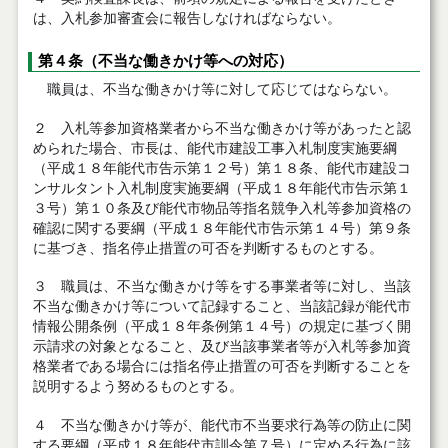
は、入札参加審査会に報告しなければならない。
第４条（不当な働きかけ等への対応）
職員は、不当な働きかけ等に対して応じてはならない。
２ 入札等参加資格業者から不当な働きかけ等があったと認
められた場合、市長は、能代市建設工事入札制度実施要綱
（平成１８年能代市告示第１２号）第１８条、能代市建設コ
ンサルタント入札制度実施要綱（平成１８年能代市告示第１
３号）第１０条及び能代市物品等指名競争入札等参加資格の
確認に関する要綱（平成１８年能代市告示第１４号）第９条
に基づき、指名停止措置の可否を判断するものとする。
３ 職員は、不当な働きかけ等をする事業者等に対し、当該
不当な働きかけ等について記録すること、当該記録が能代市
情報公開条例（平成１８年条例第１４号）の規定に基づく開
示請求の対象となること、及び当該事業者等が入札等参加資
格業者である場合には指名停止措置の可否を判断することを
説明するよう努めるものとする。
４ 不当な働きかけ等が、能代市不当要求行為等の防止に関
する要綱（平成１８年能代市訓令第７号）に定める行為に該