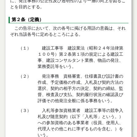
に、発注事務の公正性及び透明性のより一層の向上を図るこ
とを目的とする。
第２条（定義）
この告示において、次の各号に掲げる用語の意義は、それ
ぞれ当該各号に定めるところによる。
（１）
建設工事等 建設業法（昭和２４年法律第
１００号）第２条第１項の規定による建設工
事、建設コンサルタント業務、物品の発注、
業務委託等をいう。
（２）
発注事務 資格審査、仕様書及び設計書の
作成、予定価格の作成、入札及び契約方法の
選択、契約の相手方の決定、契約の締結、監
督、検査及び支払、契約履行状況の確認及び
評価その他発注全般に係る事務をいう。
（３）
入札等参加資格業者 建設工事等の競争入
札及び随意契約（以下「入札等」という。）
への参加資格のある事業者（役員、使用人、
代理人その他これに準ずるものを含む。）を
いう。