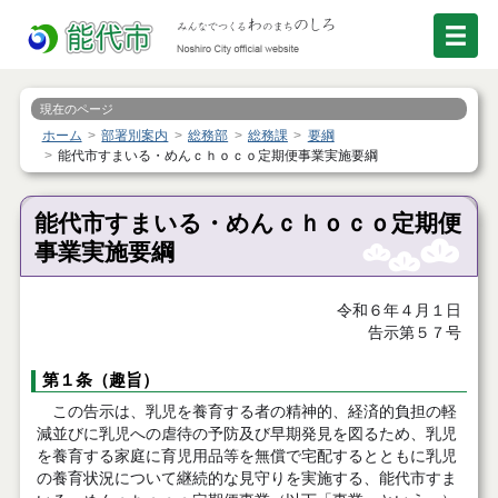
現在のページ
ホーム
部署別案内
総務部
総務課
要綱
能代市すまいる・めんｃｈｏｃｏ定期便事業実施要綱
能代市すまいる・めんｃｈｏｃｏ定期便
事業実施要綱
令和６年４月１日
告示第５７号
第１条（趣旨）
この告示は、乳児を養育する者の精神的、経済的負担の軽
減並びに乳児への虐待の予防及び早期発見を図るため、乳児
を養育する家庭に育児用品等を無償で宅配するとともに乳児
の養育状況について継続的な見守りを実施する、能代市すま