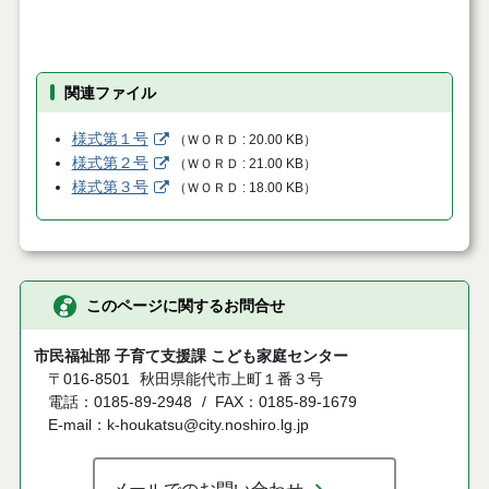
関連ファイル
様式第１号
（
ＷＯＲＤ
20.00 KB
）
様式第２号
（
ＷＯＲＤ
21.00 KB
）
様式第３号
（
ＷＯＲＤ
18.00 KB
）
このページに関するお問合せ
市民福祉部 子育て支援課 こども家庭センター
〒016-8501
秋田県能代市上町１番３号
電話：0185-89-2948
FAX：0185-89-1679
E-mail：k-houkatsu@city.noshiro.lg.jp
メールでのお問い合わせ