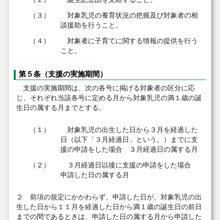
（３）
対象乳児の養育状況の把握及び対象者の相
談援助を行うこと。
（４）
対象者に子育てに関する情報の提供を行う
こと。
第５条（支援の実施期間）
支援の実施期間は、次の各号に掲げる対象者の区分に応
じ、それぞれ当該各号に定める月から対象乳児の満１歳の誕
生日の属する月までとする。
（１）
対象乳児の出生した日から３月を経過した
日（以下「３月経過日」という。）までに支
援の申請をした場合 ３月経過日の属する月
（２）
３月経過日以後に支援の申請をした場合
申請した日の属する月
２ 前項の規定にかかわらず、申請した日が、対象乳児の出
生した日から１１月を経過した日から満１歳の誕生日の前日
までの間であるときは、申請した日の属する月から申請した