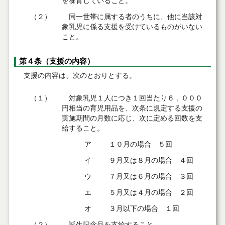
を養育していること。
（２）
同一世帯に属する者のうちに、他に当該対
象乳児に係る支援を受けているものがいない
こと。
第４条（支援の内容）
支援の内容は、次のとおりとする。
（１）
対象乳児１人につき１回当たり６，０００
円相当の育児用品を、次条に規定する支援の
実施期間の月数に応じ、次に定める回数を支
給すること。
ア
１０月の場合 ５回
イ
９月又は８月の場合 ４回
ウ
７月又は６月の場合 ３回
エ
５月又は４月の場合 ２回
オ
３月以下の場合 １回
（２）
誕生記念品を支給すること。