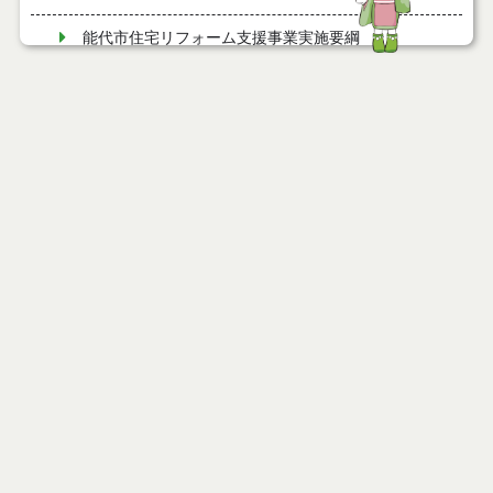
能代市住宅リフォーム支援事業実施要綱
能代市風しん予防接種費補助金交付要綱
ページ情報
能代市歯周病検診実施要綱
公開日
2009年10月06日
最終更新日
2025年05月15日
能代市ふるさと納税推進事業実施要綱
能代市脳ドック検診費助成要綱
能代市産後ケア事業実施要綱
ページトップ
能代市すい臓等がんドック検診費助成要綱
庁舎案内
能代市森林・林業活性化総合支援事業費補助金交付
要綱
市へのアクセス
能代市部活動地域展開推進協議会設置要綱
窓口と受付時間
能代市介護保険サービス低所得者利用者負担軽減制
度事業実施要綱