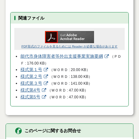
関連ファイル
PDF形式のファイルを見るためには Reader が必要な場合があります
能代市身体障害者等外出支援事業実施要綱
（
ＰＤ
Ｆ
176.00 KB
）
様式第１号
（
ＷＯＲＤ
20.00 KB
）
様式第２号
（
ＷＯＲＤ
138.00 KB
）
様式第３号
（
ＷＯＲＤ
141.00 KB
）
様式第4号
（
ＷＯＲＤ
47.00 KB
）
様式第5号
（
ＷＯＲＤ
47.00 KB
）
このページに関するお問合せ