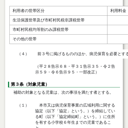
利用者の世帯区分
利用料金
生活保護世帯及び市町村民税非課税世帯
市町村民税均等割のみ課税世帯
その他の世帯
（４）
前３号に掲げるもののほか、病児保育を必要とす
（平２８告示６８・平３１告示３５・令２告
示５９・令６告示９５・一部改正）
第３条（対象児童）
補助の対象となる児童は、次の事項を満たす者とする。
（１）
本市又は病児保育事業の広域利用に関する
協定（以下「協定」という。）を締結してい
る町（以下「協定締結町」という。）に住所
を有する小学校６年生までの児童であるこ