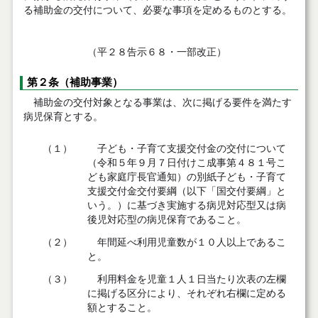
る補助金の交付について、必要な事項を定めるものとする。
（平２８告示６８・一部改正）
第２条（補助事業）
補助金の交付対象となる事業は、次に掲げる要件を満たす
病児保育とする。
（１）
子ども・子育て支援交付金の交付について
（令和５年９月７日付けこ成事第４８１号こ
ども家庭庁長官通知）の別紙子ども・子育て
支援交付金交付要綱（以下「国交付要綱」と
いう。）に基づき実施する病児対応型又は病
後児対応型の病児保育であること。
（２）
年間延べ利用児童数が１０人以上であるこ
と。
（３）
利用料金を児童１人１日当たり次表の左欄
に掲げる区分により、それぞれ右欄に定める
額とすること。