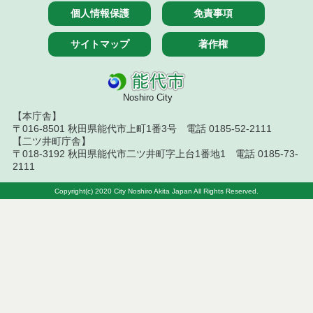
個人情報保護
免責事項
能代市がん患者補正具購入費補助金交付要綱
サイトマップ
著作権
能代市児童手当事務処理要綱
能代市私立幼稚園の設置等認可基準に関する要綱
Noshiro City
能代市初回産科受診料助成事業実施要綱
【本庁舎】
〒016-8501 秋田県能代市上町1番3号 電話 0185-52-2111
能代市小児慢性特定疾病児童日常生活用具給付事業
【二ツ井町庁舎】
実施要綱
〒018-3192 秋田県能代市二ツ井町字上台1番地1 電話 0185-73-
2111
能代市おたふくかぜ任意予防接種費用助成要綱
Copyright(c) 2020 City Noshiro Akita Japan All Rights Reserved.
能代市特定不妊治療費助成金交付要綱
能代市ひとり親家庭高等学校卒業程度認定試験合格
支援事業実施要綱
能代市母子家庭等高等職業訓練促進給付金等事業実
施要綱