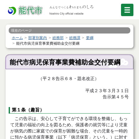
現在のページ
ホーム
部署別案内
総務部
総務課
要綱
能代市病児保育事業費補助金交付要綱
能代市病児保育事業費補助金交付要綱
（平２８告示６８・題名改正）
平成２３年３月３１日
告示第４５号
第１条（趣旨）
この告示は、安心して子育てができる環境を整備し、もっ
て児童の福祉の向上を図るため、保護者の就労等により児童
が病気の際に家庭での保育が困難な場合、その児童を一時的
に預かる病児保育事業（以下「病児保育」という。）に対す