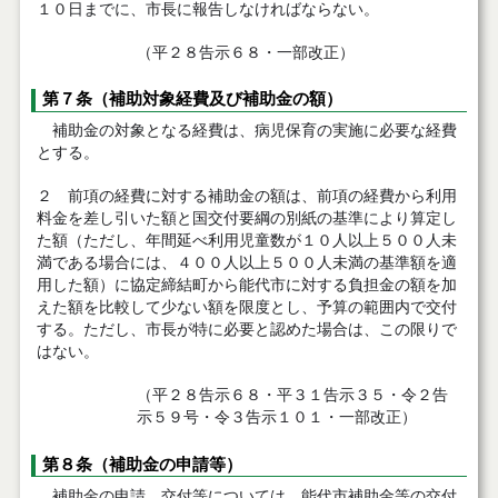
１０日までに、市長に報告しなければならない。
（平２８告示６８・一部改正）
第７条（補助対象経費及び補助金の額）
補助金の対象となる経費は、病児保育の実施に必要な経費
とする。
２ 前項の経費に対する補助金の額は、前項の経費から利用
料金を差し引いた額と国交付要綱の別紙の基準により算定し
た額（ただし、年間延べ利用児童数が１０人以上５００人未
満である場合には、４００人以上５００人未満の基準額を適
用した額）に協定締結町から能代市に対する負担金の額を加
えた額を比較して少ない額を限度とし、予算の範囲内で交付
する。ただし、市長が特に必要と認めた場合は、この限りで
はない。
（平２８告示６８・平３１告示３５・令２告
示５９号・令３告示１０１・一部改正）
第８条（補助金の申請等）
補助金の申請、交付等については、能代市補助金等の交付