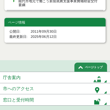
能代市地元で働こう新規就農支援事業費補助金交付
要綱
能代市若年世帯移住定住奨励金交付要綱
ページ情報
能代市建設工事応募型見積り合せ実施要綱
公開日
2011年09月30日
能代市機会均等型物品調達事務処理要綱
最終更新日
2025年06月12日
能代市生後１か月児健康診査事業実施要綱
能代市予防接種等費用の償還払に関する要綱
能代市高齢者に対するバス料金支援制度(元気・交流
ページトップ
200円バス)実施要綱
庁舎案内
能代市ピロリ菌感染検査費用助成事業実施要綱
市へのアクセス
能代市生活支援ハウス(高齢者生活福祉センター)運営
事業実施要綱
窓口と受付時間
能代市民俗芸能保護管理費補助金交付要綱