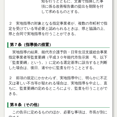
知を行うとともに、文書で指摘した事
項に係る改善報告書の提出を期限を付
して求めるものとする。
２ 実地指導の対象となる指定事業者が、複数の市町村で指
定を受けている等必要と認められるときは、県と協議の上、
県と合同で実地指導を行うことができる。
第７条（指導後の措置）
実地指導の結果、能代市介護予防・日常生活支援総合事業
指定事業者等監査要綱（平成３０年能代市告示第 号。以下
「監査要綱」という。）に定める選定基準に該当すると判断
した場合は、後日、速やかに監査を行うこととする。
２ 前項の規定にかかわらず、実地指導中に、明らかに不正
又は著しい不当等が疑われる場合は、実地指導を中止し、直
ちに、監査要綱の定めるところにより、監査を行うことがで
きる。
第８条（その他）
この告示に定めるもののほか、必要な事項は、市長が別に