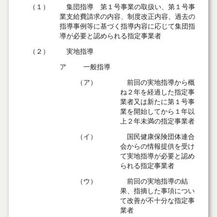
（１）
集団指導 第１号事業の取扱い、第１号事
業支給費請求の内容、制度改正内容、過去の
指導事例等に基づく指導内容に応じて集団指
導が必要と認められる指定事業者
（２）
実地指導
ア
一般指導
（ア）
前回の実地指導から概
ね２年を経過した指定事
業者又は新たに第１号事
業を開始してから１年以
上２年未満の指定事業者
（イ）
国民健康保険団体連合
会からの情報提供を受け
て実地指導が必要と認め
られる指定事業者
（ウ）
前回の実地指導の結
果、指摘した事項につい
て改善が不十分な指定事
業者