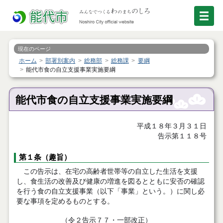
現在のページ
ホーム
部署別案内
総務部
総務課
要綱
能代市食の自立支援事業実施要綱
能代市食の自立支援事業実施要綱
平成１８年３月３１日
告示第１１８号
第１条（趣旨）
この告示は、在宅の高齢者世帯等の自立した生活を支援
し、食生活の改善及び健康の増進を図るとともに安否の確認
を行う食の自立支援事業（以下「事業」という。）に関し必
要な事項を定めるものとする。
（令２告示７７・一部改正）