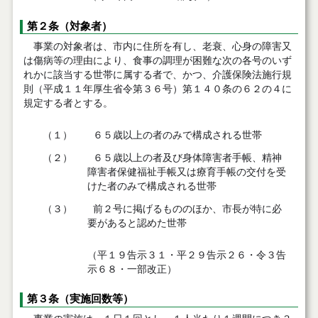
第２条（対象者）
事業の対象者は、市内に住所を有し、老衰、心身の障害又
は傷病等の理由により、食事の調理が困難な次の各号のいず
れかに該当する世帯に属する者で、かつ、介護保険法施行規
則（平成１１年厚生省令第３６号）第１４０条の６２の４に
規定する者とする。
（１）
６５歳以上の者のみで構成される世帯
（２）
６５歳以上の者及び身体障害者手帳、精神
障害者保健福祉手帳又は療育手帳の交付を受
けた者のみで構成される世帯
（３）
前２号に掲げるもののほか、市長が特に必
要があると認めた世帯
（平１９告示３１・平２９告示２６・令３告
示６８・一部改正）
第３条（実施回数等）