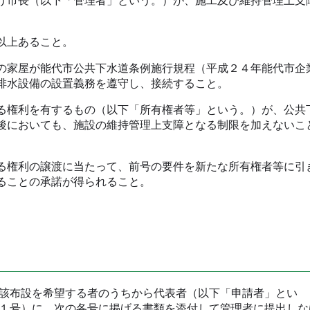
市長（以下「管理者」という。）が、施工及び維持管理上支
以上あること。
家屋が能代市公共下水道条例施行規程（平成２４年能代市企
排水設備の設置義務を遵守し、接続すること。
権利を有するもの（以下「所有権者等」という。）が、公共
後においても、施設の維持管理上支障となる制限を加えないこ
権利の譲渡に当たって、前号の要件を新たな所有権者等に引
ることの承諾が得られること。
該布設を希望する者のうちから代表者（以下「申請者」とい
１号）に、次の各号に掲げる書類を添付して管理者に提出しな