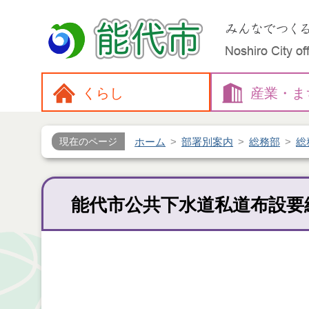
くらし
産業・
ま
ホーム
部署別案内
総務部
総
現在のページ
能代市公共下水道私道布設要