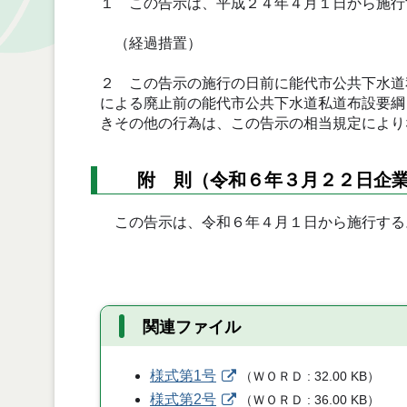
１ この告示は、平成２４年４月１日から施行
（経過措置）
２ この告示の施行の日前に能代市公共下水道
による廃止前の能代市公共下水道私道布設要綱
きその他の行為は、この告示の相当規定により
附 則（令和６年３月２２日企業
この告示は、令和６年４月１日から施行する
関連ファイル
様式第1号
（
ＷＯＲＤ
32.00 KB
）
様式第2号
（
ＷＯＲＤ
36.00 KB
）