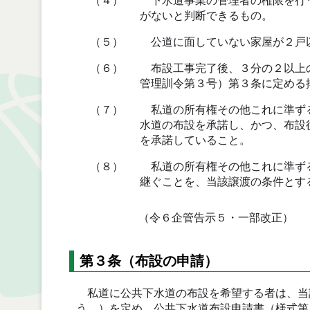
（４）
下水道事業の管理者の権限を行う
がないと判断できるもの。
（５）
公道に面していない家屋が２戸
（６）
布設工事完了後、３分の２以上の
管理訓令第３号）第３条に定める
（７）
私道の所有権その他これに準ずる
水道の布設を承諾し、かつ、布設
を承諾していること。
（８）
私道の所有権その他これに準ずる
継ぐことを、当該譲渡の条件とす
（令６企管告示５・一部改正）
第３条（布設の申請）
私道に公共下水道の布設を希望する者は、当
う。）を定め、公共下水道布設申請書（様式第