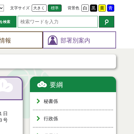
文字サイズ
大きく
標準
背景色
白
黒
黄
青
を検索
情報
部署別案内
要綱
秘書係
１日
行政係
３号