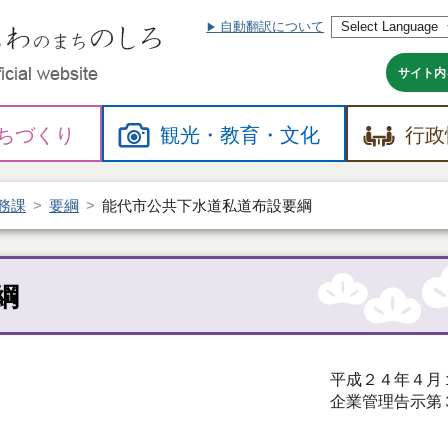
自動翻訳について
本
文
へ
サイト内
ちづくり
観光・
教育・
文化
行政
務課
要綱
能代市公共下水道私道布設要綱
綱
平成２４年４月
企業管理告示第