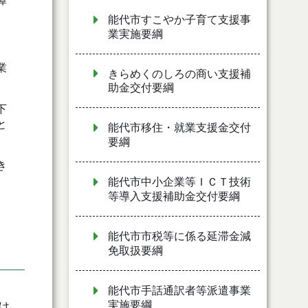
障
能代市すこやか子育て支援事
業実施要綱
業
きらめくのしろの商い支援補
助金交付要綱
下
と
能代市移住・就業支援金交付
要綱
き
能代市中小企業等ＩＣＴ技術
等導入支援補助金交付要綱
能代市市税等に係る延滞金減
免取扱要綱
能代市手話通訳者等派遣事業
実施要綱
け