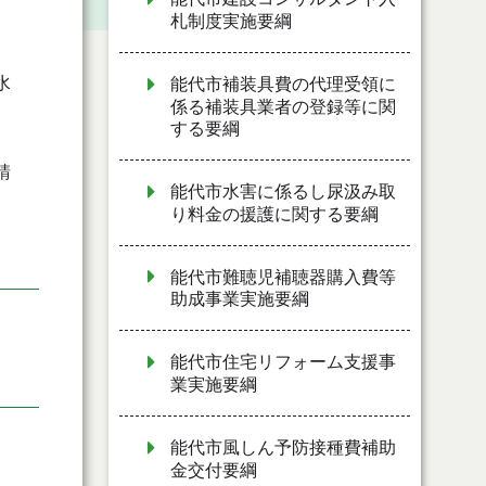
札制度実施要綱
水
能代市補装具費の代理受領に
係る補装具業者の登録等に関
する要綱
請
能代市水害に係るし尿汲み取
り料金の援護に関する要綱
能代市難聴児補聴器購入費等
助成事業実施要綱
能代市住宅リフォーム支援事
業実施要綱
能代市風しん予防接種費補助
金交付要綱