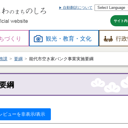
自動翻訳について
本
文
へ
サイト内
ちづくり
観光・
教育・
文化
行政
務課
要綱
能代市空き家バンク事業実施要綱
要綱
レビューを非表示/表示