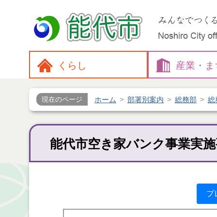
くらし
産業・
ま
ホーム
部署別案内
総務部
総
現在のページ
能代市空き家バンク事業実施
プ