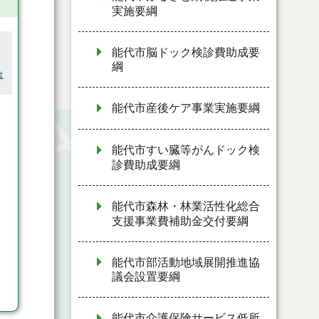
実施要綱
能代市脳ドック検診費助成要
綱
は
能代市産後ケア事業実施要綱
能代市すい臓等がんドック検
診費助成要綱
能代市森林・林業活性化総合
支援事業費補助金交付要綱
能代市部活動地域展開推進協
議会設置要綱
能代市介護保険サービス低所