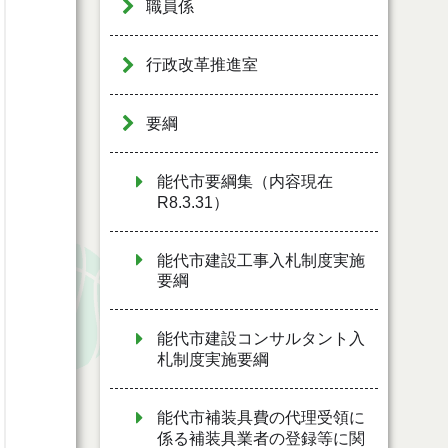
職員係
行政改革推進室
要綱
能代市要綱集（内容現在
R8.3.31）
能代市建設工事入札制度実施
要綱
能代市建設コンサルタント入
札制度実施要綱
能代市補装具費の代理受領に
係る補装具業者の登録等に関