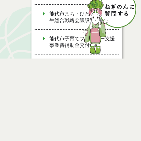
能代市まち・ひと・しごと創
生総合戦略会議設置要綱
能代市子育てファミリー支援
事業費補助金交付要綱
能代市夢ある園芸産地創造事
業費補助金交付要綱
能代市ねぎ軟腐病防除薬剤購
入費補助金交付要綱
ページ情報
能代市消費者安全確保地域協
議会設置要綱
公開日
2015年11月18日
最終更新日
2025年05月13日
能代市秋田アグリフロンティ