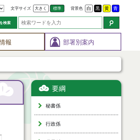
文字サイズ
大きく
標準
背景色
白
黒
黄
青
を検索
情報
部署別案内
要綱
秘書係
行政係