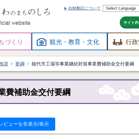
自動翻訳について
本
文
へ
サイト内
ちづくり
観光・
教育・
文化
行政
務課
要綱
能代市工場等事業継続対策事業費補助金交付要綱
業費補助金交付要綱
レビューを非表示/表示