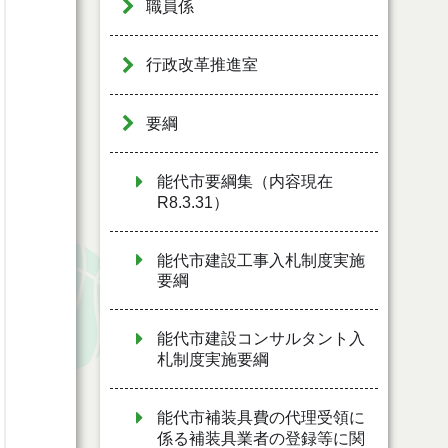
職員係
行政改革推進室
要綱
能代市要綱集（内容現在
R8.3.31）
能代市建設工事入札制度実施
要綱
能代市建設コンサルタント入
札制度実施要綱
能代市補装具費の代理受領に
係る補装具業者の登録等に関