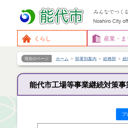
くらし
産業・
ま
ホーム
部署別案内
総務部
総
現在のページ
能代市工場等事業継続対策事
プ