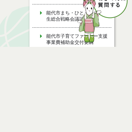
能代市まち・ひと・しごと創
生総合戦略会議設置要綱
能代市子育てファミリー支援
事業費補助金交付要綱
能代市夢ある園芸産地創造事
業費補助金交付要綱
能代市ねぎ軟腐病防除薬剤購
ページ情報
入費補助金交付要綱
公開日
2025年05月19日
能代市消費者安全確保地域協
最終更新日
2025年05月19日
議会設置要綱
能代市秋田アグリフロンティ