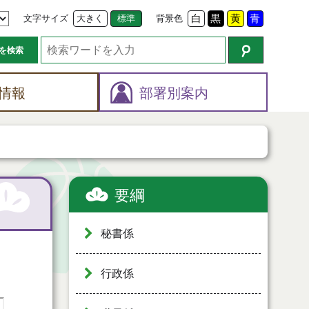
文字サイズ
大きく
標準
背景色
白
黒
黄
青
を検索
情報
部署別案内
要綱
秘書係
行政係