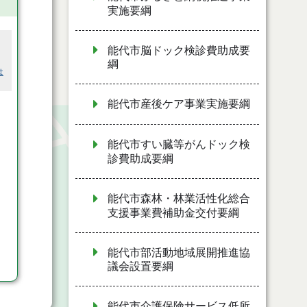
実施要綱
能代市脳ドック検診費助成要
綱
は
能代市産後ケア事業実施要綱
能代市すい臓等がんドック検
診費助成要綱
能代市森林・林業活性化総合
支援事業費補助金交付要綱
能代市部活動地域展開推進協
議会設置要綱
能代市介護保険サービス低所