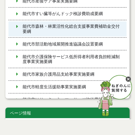
能代市産後ケア事業実施要綱
能代市すい臓等がんドック検診費助成要綱
能代市森林・林業活性化総合支援事業費補助金交付
要綱
能代市部活動地域展開推進協議会設置要綱
能代市介護保険サービス低所得者利用者負担軽減制
度事業実施要綱
能代市家族介護用品支給事業実施要綱
能代市軽度生活援助事業実施要綱
能代市はり、きゅう、マッサージ施術費助成要綱
能代市寝たきり高齢者等訪問理容サービス事業実施
ページ情報
要綱
公開日
2026年06月22日
能代市すこやか療育支援事業実施要綱
最終更新日
2026年06月22日