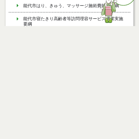
能代市はり、きゅう、マッサージ施術費助成要綱
能代市寝たきり高齢者等訪問理容サービス事業実施
要綱
能代市すこやか療育支援事業実施要綱
能代市まち・ひと・しごと創生総合戦略会議設置要
綱
能代市子育てファミリー支援事業費補助金交付要綱
能代市夢ある園芸産地創造事業費補助金交付要綱
能代市ねぎ軟腐病防除薬剤購入費補助金交付要綱
能代市消費者安全確保地域協議会設置要綱
能代市秋田アグリフロンティア育成研修費補助金交
付要綱
能代市地域で学べ！農業技術研修事業実施要綱