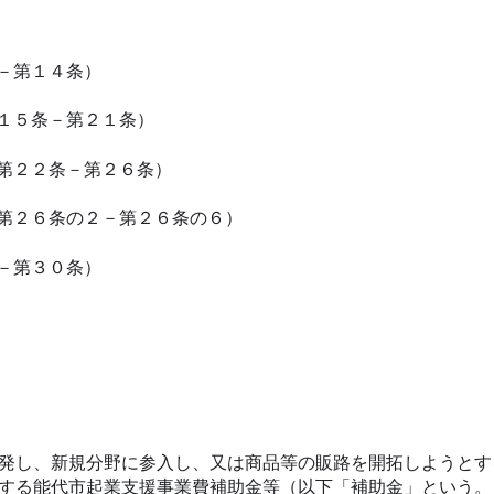
－第１４条）
１５条－第２１条）
第２２条－第２６条）
第２６条の２－第２６条の６）
－第３０条）
発し、新規分野に参入し、又は商品等の販路を開拓しようとす
する能代市起業支援事業費補助金等（以下「補助金」という。