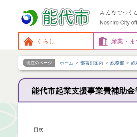
くらし
産業・
ま
ホーム
部署別案内
総務部
総
現在のページ
能代市起業支援事業費補助金
目次