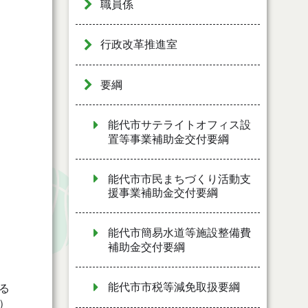
職員係
行政改革推進室
要綱
能代市サテライトオフィス設
置等事業補助金交付要綱
能代市市民まちづくり活動支
援事業補助金交付要綱
能代市簡易水道等施設整備費
補助金交付要綱
能代市市税等減免取扱要綱
る
）