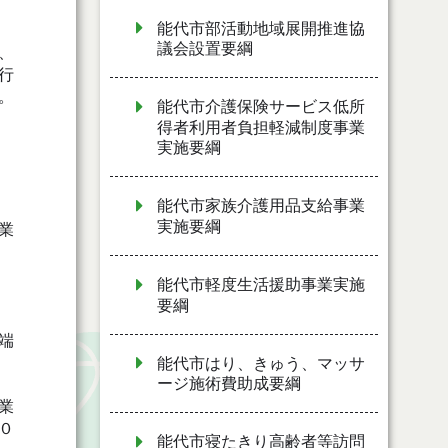
能代市部活動地域展開推進協
議会設置要綱
、
行
。
能代市介護保険サービス低所
得者利用者負担軽減制度事業
実施要綱
能代市家族介護用品支給事業
実施要綱
業
能代市軽度生活援助事業実施
要綱
端
能代市はり、きゅう、マッサ
ージ施術費助成要綱
業
０
能代市寝たきり高齢者等訪問