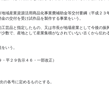
地域産業資源活用商品化事業費補助金等交付要綱（平成２３
助金の交付を受け試作品を製作する事業をいう。
工芸品と指定したもの、又は市長が地場産業として今後の振
が少数で、産地として産業集積がなされていない古くから伝わ
税をいう。
９・平２９告示４６・一部改正）
次の各号に定めるものとする。