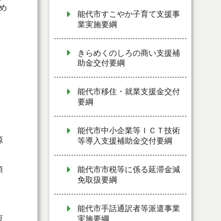
め
能代市すこやか子育て支援事
業実施要綱
きらめくのしろの商い支援補
助金交付要綱
能代市移住・就業支援金交付
要綱
能代市中小企業等ＩＣＴ技術
源
等導入支援補助金交付要綱
類
能代市市税等に係る延滞金減
免取扱要綱
能代市手話通訳者等派遣事業
市
実施要綱