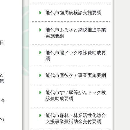
能代市歯周病検診実施要綱
能代市ふるさと納税推進事業
実施要綱
日
能代市脳ドック検診費助成要
綱
と
能代市産後ケア事業実施要綱
第
能代市すい臓等がんドック検
診費助成要綱
（令
能代市森林・林業活性化総合
の
支援事業費補助金交付要綱