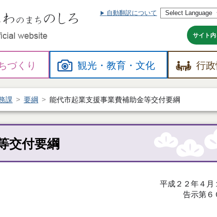
自動翻訳について
本
文
へ
サイト内
ちづくり
観光・
教育・
文化
行政
務課
要綱
能代市起業支援事業費補助金等交付要綱
等交付要綱
平成２２年４月
告示第６