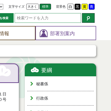
文字サイズ
大きく
標準
背景色
白
黒
黄
青
を検索
情報
部署別案内
要綱
秘書係
１日
行政係
０号