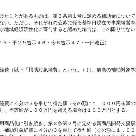
けたことがあるものは、第３条第１号に定める補助金について
ない。ただし、それぞれの公募に係る基準日現在で事業経営を
が地域経済活性化に寄与すると認めた場合は、この限りでない
７５・平２９告示４６・令６告示４７・一部改正）
経費（以下「補助対象経費」という。）は、前条の補助対象事
経費に４分の３を乗じて得た額（その額に１，０００円未満の
し、当該額が１００万円を超える場合は１００万円とする。
用商品化に引き続き、第３条第２号に定める新商品開発支援事
、補助対象経費に４分の３を乗じて得た額（その額に１，００