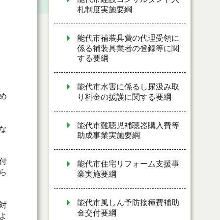
札制度実施要綱
能代市補装具費の代理受領に
係る補装具業者の登録等に関
する要綱
能代市水害に係るし尿汲み取
め
り料金の援護に関する要綱
能代市難聴児補聴器購入費等
な
助成事業実施要綱
付
能代市住宅リフォーム支援事
ら
業実施要綱
能代市風しん予防接種費補助
対
金交付要綱
よ