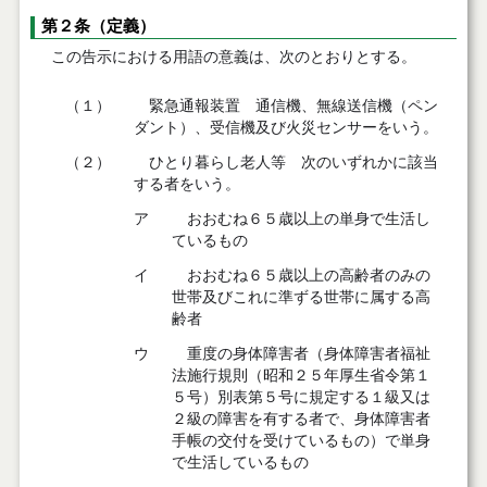
第２条（定義）
この告示における用語の意義は、次のとおりとする。
（１）
緊急通報装置 通信機、無線送信機（ペン
ダント）、受信機及び火災センサーをいう。
（２）
ひとり暮らし老人等 次のいずれかに該当
する者をいう。
ア
おおむね６５歳以上の単身で生活し
ているもの
イ
おおむね６５歳以上の高齢者のみの
世帯及びこれに準ずる世帯に属する高
齢者
ウ
重度の身体障害者（身体障害者福祉
法施行規則（昭和２５年厚生省令第１
５号）別表第５号に規定する１級又は
２級の障害を有する者で、身体障害者
手帳の交付を受けているもの）で単身
で生活しているもの