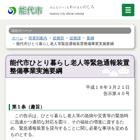
現在のページ
ホーム
部署別案内
総務部
総務課
要綱
能代市ひとり暮らし老人等緊急通報装置整備事業実施要綱
能代市ひとり暮らし老人等緊急通報装置
整備事業実施要綱
平成１８年３月２１日
告示第４０号
第１条（趣旨）
この告示は、ひとり暮らし老人等の急病や災害等の緊急時
に迅速かつ適切な対応を図り、その福祉の増進に資するた
め、緊急通報装置を貸与することに関し必要な事項を定める
ものとする。