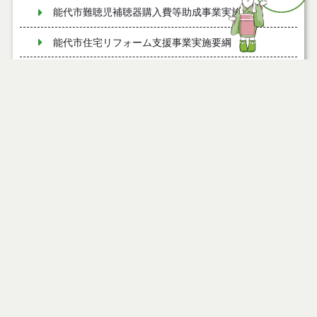
能代市難聴児補聴器購入費等助成事業実施要綱
能代市住宅リフォーム支援事業実施要綱
能代市風しん予防接種費補助金交付要綱
能代市歯周病検診実施要綱
能代市ふるさと納税推進事業実施要綱
能代市脳ドック検診費助成要綱
能代市産後ケア事業実施要綱
能代市すい臓等がんドック検診費助成要綱
能代市森林・林業活性化総合支援事業費補助金交付
要綱
能代市部活動地域展開推進協議会設置要綱