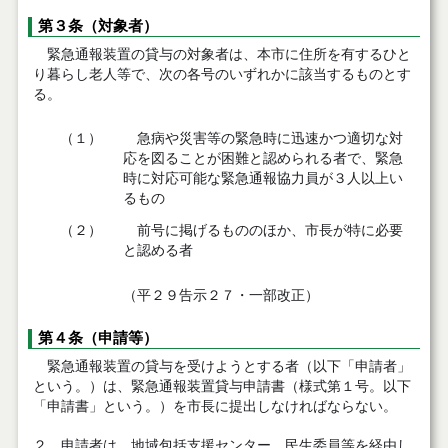
第３条（対象者）
緊急通報装置の貸与の対象者は、本市に住所を有するひと
り暮らし老人等で、次の各号のいずれかに該当するものとす
る。
（１）
急病や災害等の緊急時に迅速かつ適切な対
応を図ることが困難と認められる者で、緊急
時に対応可能な緊急通報協力員が３人以上い
るもの
（２）
前号に掲げるもののほか、市長が特に必要
と認める者
（平２９告示２７・一部改正）
第４条（申請等）
緊急通報装置の貸与を受けようとする者（以下「申請者」
という。）は、緊急通報装置貸与申請書（様式第１号。以下
「申請書」という。）を市長に提出しなければならない。
２ 申請者は、地域包括支援センター、民生委員等を経由し