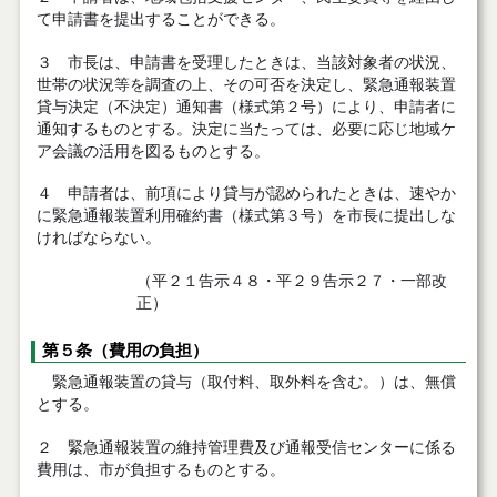
て申請書を提出することができる。
３ 市長は、申請書を受理したときは、当該対象者の状況、
世帯の状況等を調査の上、その可否を決定し、緊急通報装置
貸与決定（不決定）通知書（様式第２号）により、申請者に
通知するものとする。決定に当たっては、必要に応じ地域ケ
ア会議の活用を図るものとする。
４ 申請者は、前項により貸与が認められたときは、速やか
に緊急通報装置利用確約書（様式第３号）を市長に提出しな
ければならない。
（平２１告示４８・平２９告示２７・一部改
正）
第５条（費用の負担）
緊急通報装置の貸与（取付料、取外料を含む。）は、無償
とする。
２ 緊急通報装置の維持管理費及び通報受信センターに係る
費用は、市が負担するものとする。