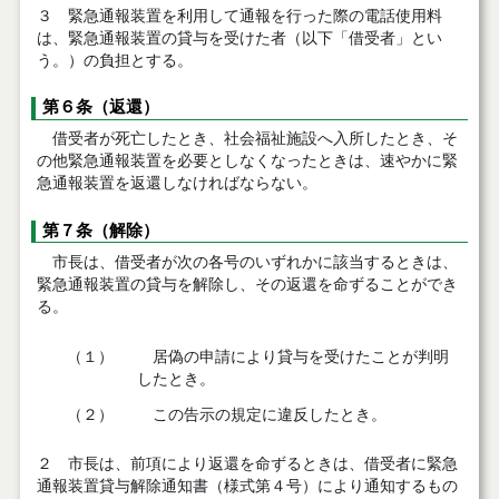
３ 緊急通報装置を利用して通報を行った際の電話使用料
は、緊急通報装置の貸与を受けた者（以下「借受者」とい
う。）の負担とする。
第６条（返還）
借受者が死亡したとき、社会福祉施設へ入所したとき、そ
の他緊急通報装置を必要としなくなったときは、速やかに緊
急通報装置を返還しなければならない。
第７条（解除）
市長は、借受者が次の各号のいずれかに該当するときは、
緊急通報装置の貸与を解除し、その返還を命ずることができ
る。
（１）
居偽の申請により貸与を受けたことが判明
したとき。
（２）
この告示の規定に違反したとき。
２ 市長は、前項により返還を命ずるときは、借受者に緊急
通報装置貸与解除通知書（様式第４号）により通知するもの