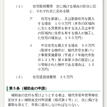
（１）
住宅取得費用 次に掲げる場合の区分に応
じ、それぞれ次に定める額
ア
住宅を新築し、又は新築住宅を購入
する場合 １００万円（本市の区域内
に主たる営業所を有する法人又は本市
の区域内に住所を有する個人が施工し
た住宅の場合は、１５０万円）
イ
中古住宅を購入する場合 ５０万円
（取得する物件が、能代市空き家バン
ク事業実施要領（平成２７年能代市告
示１２１号）第４条第３項の規定によ
り登録された物件である場合は、１０
０万円）
（２）
住宅賃貸借費用 ３５万円
第５条（補助金の申請）
補助金の交付を受けようとする者は、能代市若年世帯移住
定住すまい補助金交付申請書（様式第１号）に、次に掲げる
書類を添えて、市長に提出しなければならない。