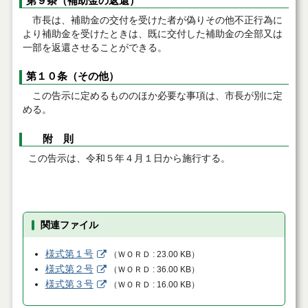
第９条（補助金の返還）
市長は、補助金の交付を受けた者が偽りその他不正行為に
より補助金を受けたときは、既に交付した補助金の全部又は
一部を返還させることができる。
第１０条（その他）
この告示に定めるもののほか必要な事項は、市長が別に定
める。
附 則
この告示は、令和５年４月１日から施行する。
関連ファイル
様式第１号
（
ＷＯＲＤ
23.00 KB
）
様式第２号
（
ＷＯＲＤ
36.00 KB
）
様式第３号
（
ＷＯＲＤ
16.00 KB
）