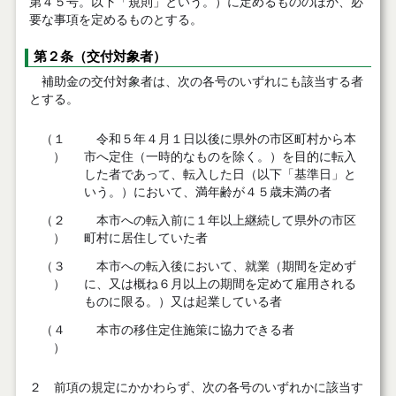
第４５号。以下「規則」という。）に定めるもののほか、必
要な事項を定めるものとする。
第２条（交付対象者）
補助金の交付対象者は、次の各号のいずれにも該当する者
とする。
（１
令和５年４月１日以後に県外の市区町村から本
）
市へ定住（一時的なものを除く。）を目的に転入
した者であって、転入した日（以下「基準日」と
いう。）において、満年齢が４５歳未満の者
（２
本市への転入前に１年以上継続して県外の市区
）
町村に居住していた者
（３
本市への転入後において、就業（期間を定めず
）
に、又は概ね６月以上の期間を定めて雇用される
ものに限る。）又は起業している者
（４
本市の移住定住施策に協力できる者
）
２ 前項の規定にかかわらず、次の各号のいずれかに該当す