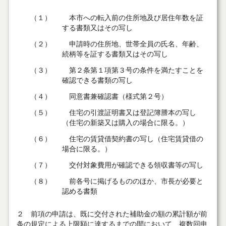
（１）
本市への転入前の住所地及び居住年数を証
する書類又はその写し
（２）
申請時の住所地、世帯全員の氏名、年齢、
続柄等を証する書類又はその写し
（３）
第２条第１項第３号の条件を満たすことを
確認できる書類の写し
（４）
同意書兼確認書（様式第２号）
（５）
住宅の引渡証明書又は登記簿謄本の写し
（住宅の新築又は購入の場合に限る。）
（６）
住宅の賃貸借契約書の写し（住宅賃貸借の
場合に限る。）
（７）
交付対象費用が確認できる領収書等の写し
（８）
前各号に掲げるもののほか、市長が必要と
認める書類
２ 前項の申請は、既に交付された補助金の額の累計額が前
条の規定による上限額に達するまでの間において、複数回申