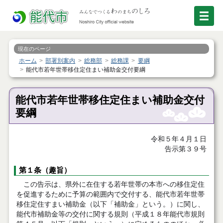
現在のページ
ホーム
部署別案内
総務部
総務課
要綱
能代市若年世帯移住定住まい補助金交付要綱
能代市若年世帯移住定住まい補助金交付
要綱
令和５年４月１日
告示第３９号
第１条（趣旨）
この告示は、県外に在住する若年世帯の本市への移住定住
を促進するために予算の範囲内で交付する、能代市若年世帯
移住定住すまい補助金（以下「補助金」という。）に関し、
能代市補助金等の交付に関する規則（平成１８年能代市規則