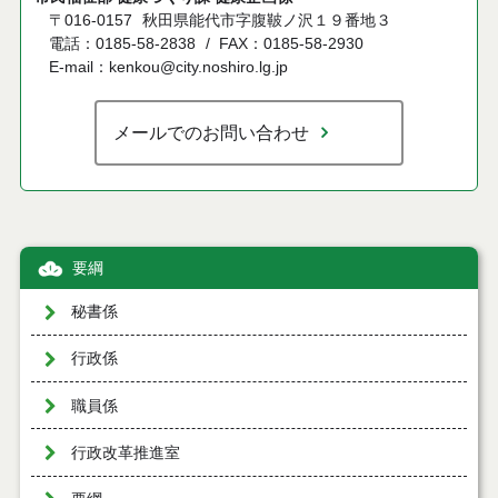
〒016-0157
秋田県能代市字腹鞁ノ沢１９番地３
電話：0185-58-2838
FAX：0185-58-2930
E-mail：kenkou@city.noshiro.lg.jp
メールでのお問い合わせ
要綱
秘書係
行政係
職員係
行政改革推進室