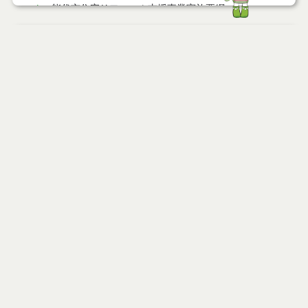
能代市住宅リフォーム支援事業実施要綱
能代市風しん予防接種費補助金交付要綱
ページ情報
公開日
2014年07月07日
能代市歯周病検診実施要綱
最終更新日
2025年06月19日
能代市ふるさと納税推進事業実施要綱
能代市脳ドック検診費助成要綱
能代市産後ケア事業実施要綱
ページトップ
能代市すい臓等がんドック検診費助成要綱
庁舎案内
能代市森林・林業活性化総合支援事業費補助金交付
要綱
市へのアクセス
能代市部活動地域展開推進協議会設置要綱
窓口と受付時間
能代市介護保険サービス低所得者利用者負担軽減制
度事業実施要綱
個人情報保護
免責事項