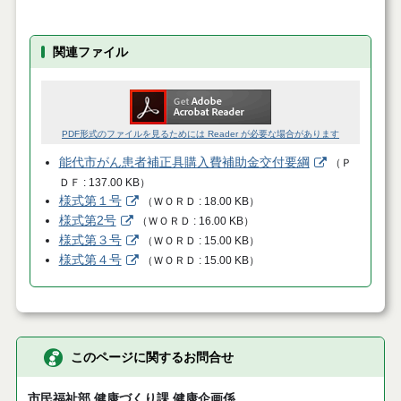
関連ファイル
PDF形式のファイルを見るためには Reader が必要な場合があります
能代市がん患者補正具購入費補助金交付要綱
（
Ｐ
ＤＦ
137.00 KB
）
様式第１号
（
ＷＯＲＤ
18.00 KB
）
様式第2号
（
ＷＯＲＤ
16.00 KB
）
様式第３号
（
ＷＯＲＤ
15.00 KB
）
様式第４号
（
ＷＯＲＤ
15.00 KB
）
このページに関するお問合せ
市民福祉部 健康づくり課 健康企画係