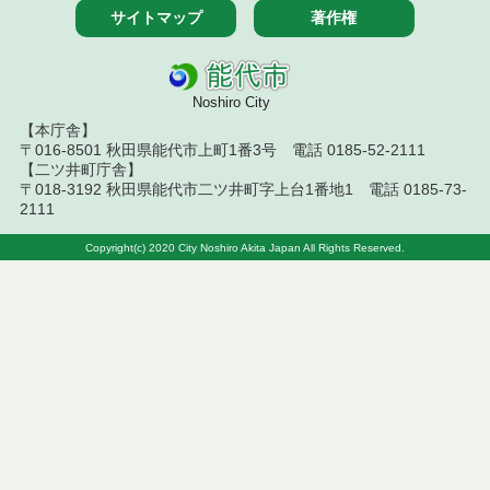
サイトマップ
著作権
能代市生後１か月児健康診査事業実施要綱
能代市予防接種等費用の償還払に関する要綱
Noshiro City
能代市高齢者に対するバス料金支援制度(元気・交流
200円バス)実施要綱
【本庁舎】
〒016-8501 秋田県能代市上町1番3号 電話 0185-52-2111
【二ツ井町庁舎】
能代市ピロリ菌感染検査費用助成事業実施要綱
〒018-3192 秋田県能代市二ツ井町字上台1番地1 電話 0185-73-
2111
能代市生活支援ハウス(高齢者生活福祉センター)運営
事業実施要綱
Copyright(c) 2020 City Noshiro Akita Japan All Rights Reserved.
能代市民俗芸能保護管理費補助金交付要綱
能代市がん患者補正具購入費補助金交付要綱
能代市児童手当事務処理要綱
能代市私立幼稚園の設置等認可基準に関する要綱
能代市初回産科受診料助成事業実施要綱