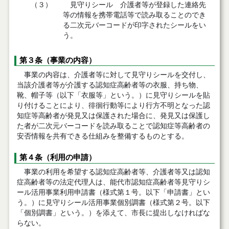
（３）
見守りシール 介護者等が登録した連絡先
等の情報を携帯電話等で読み取ることのでき
る二次元バーコードが印字されたシールをい
う。
第３条（事業の内容）
事業の内容は、介護者等に対して見守りシールを交付し、
当該介護者等が介護する認知症高齢者等の衣服、持ち物、
靴、帽子等（以下「衣服等」という。）に見守りシールを貼
り付けることにより、徘徊行動等により行方不明となった認
知症等高齢者が発見又は保護された場合に、発見又は保護し
た者が二次元バーコードを読み取ることで認知症等高齢者の
安否情報を共有できる仕組みを整備するものとする。
第４条（利用の申請）
事業の利用を希望する認知症高齢者等、介護者等又は認知
症高齢者等の法定代理人は、能代市認知症高齢者等見守りシ
ール活用事業利用申請書（様式第１号。以下「申請書」とい
う。）に見守りシール活用事業個別調書（様式第２号。以下
「個別調書」という。）を添えて、市長に提出しなければな
らない。