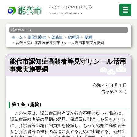
現在のページ
ホーム
部署別案内
総務部
総務課
要綱
能代市認知症高齢者等見守りシール活用事業実施要綱
能代市認知症高齢者等見守りシール活用
事業実施要綱
令和４年４月１日
告示第７３号
第１条（趣旨）
この告示は、認知症高齢者等が行方不明となった場合に、
認知症高齢者等の早期の発見、保護及び引渡しを図るととも
に、介護者等の精神的負担を軽減し、もって認知症高齢者等
及び介護者等の福祉の増進に資するために実施する、認知症