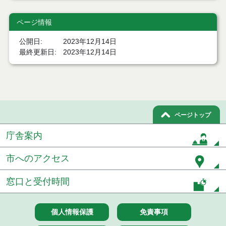
能代市母子家庭等自立支援教育訓練給付事業実施要
綱
ページ情報
能代市福祉医療費支給事務取扱要綱
公開日
2023年12月14日
最終更新日
2023年12月14日
能代市不育症治療費助成金交付要綱
能代市一般不妊治療費助成金交付要綱
能代市日中一時支援事業実施要綱
ページトップ
能代市行旅人一時救助金支給要綱
庁舎案内
能代市地元で働こう新規就農支援事業費補助金交付
要綱
市へのアクセス
能代市若年世帯移住定住奨励金交付要綱
窓口と受付時間
能代市建設工事応募型見積り合せ実施要綱
個人情報保護
免責事項
能代市機会均等型物品調達事務処理要綱