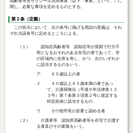
高齢者等見守りシール活用事業（以下「事業」という。）に
関し、必要な事項を定めるものとする。
第２条（定義）
この告示において、次の各号に掲げる用語の意義は、それ
ぞれ当該各号に定めるところによる。
（１）
認知症高齢者等 認知症等が原因で行方不
明となるおそれのある在宅の者であって、市
の区域内に住所を有し、かつ、次のいずれか
に該当するものをいう。
ア
６５歳以上の者
イ
４０歳以上６５歳未満の者であっ
て、介護保険法（平成９年法律第１２
３号）第７条第３項第２号に規定する
特定疾病に該当するもの
ウ
その他市長が必要と認める者
（２）
介護者等 認知所高齢者等を在宅で介護す
る者及びその家族をいう。