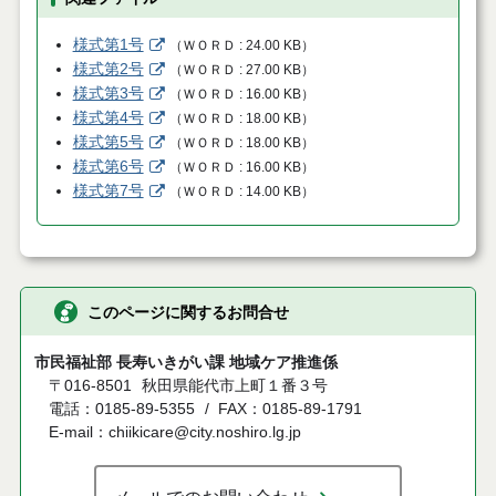
様式第1号
（
ＷＯＲＤ
24.00 KB
）
様式第2号
（
ＷＯＲＤ
27.00 KB
）
様式第3号
（
ＷＯＲＤ
16.00 KB
）
様式第4号
（
ＷＯＲＤ
18.00 KB
）
様式第5号
（
ＷＯＲＤ
18.00 KB
）
様式第6号
（
ＷＯＲＤ
16.00 KB
）
様式第7号
（
ＷＯＲＤ
14.00 KB
）
このページに関するお問合せ
市民福祉部 長寿いきがい課 地域ケア推進係
〒016-8501
秋田県能代市上町１番３号
電話：0185-89-5355
FAX：0185-89-1791
E-mail：chiikicare@city.noshiro.lg.jp