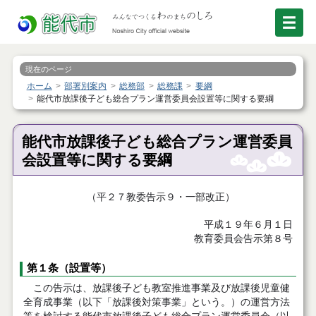
現在のページ
ホーム
部署別案内
総務部
総務課
要綱
能代市放課後子ども総合プラン運営委員会設置等に関する要綱
能代市放課後子ども総合プラン運営委員
会設置等に関する要綱
（平２７教委告示９・一部改正）
平成１９年６月１日
教育委員会告示第８号
第１条（設置等）
この告示は、放課後子ども教室推進事業及び放課後児童健
全育成事業（以下「放課後対策事業」という。）の運営方法