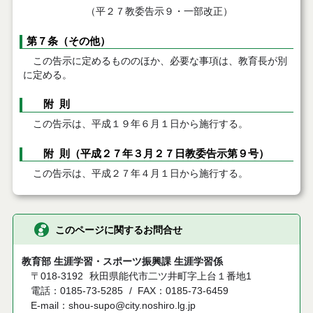
（平２７教委告示９・一部改正）
第７条（その他）
この告示に定めるもののほか、必要な事項は、教育長が別
に定める。
附 則
この告示は、平成１９年６月１日から施行する。
附 則（平成２７年３月２７日教委告示第９号）
この告示は、平成２７年４月１日から施行する。
このページに関するお問合せ
教育部 生涯学習・スポーツ振興課 生涯学習係
〒018-3192
秋田県能代市二ツ井町字上台１番地1
電話：0185-73-5285
FAX：0185-73-6459
E-mail：shou-supo@city.noshiro.lg.jp