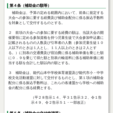
第４条（補助金の額等）
補助金は、予算の定める範囲内において、前条に規定する
大会への参加に要する経費及び補助金配分に係る振込手数料
を対象として交付するものとする。
２ 前項の大会への参加に要する経費の額は、当該大会の開
催要領に定める参加資格を持つ児童生徒で大会参加申込書に
記載されるものの人数及び引率者の人数（参加児童生徒１０
人以下のときは１人とし、１１人以上のときは２人とす
る。）に別表の交通費及び宿泊費に係る補助単価を乗じた額
に０．９を乗じて得た額と別表の輸送料に係る補助単価に相
当する額を合計した額以内の額とする。
３ 補助金は、能代山本中学校体育連盟及び能代市小・中学
校文化活動連盟に対して交付するものとし、第１項の補助金
配分に係る振込手数料は、これらの各連盟から学校への補助
金の配分に係る経費とする。
（平２８告示１４、平３１告示３２、令１告
示４９、令２告示５１・一部改正）