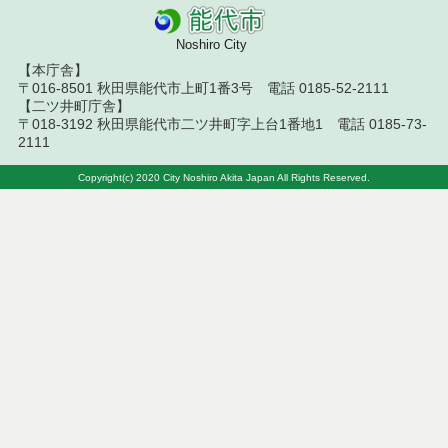
能代市若年世帯移住定住奨励金交付要綱
Noshiro City
能代市建設工事応募型見積り合せ実施要綱
【本庁舎】
能代市機会均等型物品調達事務処理要綱
〒016-8501 秋田県能代市上町1番3号 電話 0185-52-2111
【二ツ井町庁舎】
〒018-3192 秋田県能代市二ツ井町字上台1番地1 電話 0185-73-
能代市生後１か月児健康診査事業実施要綱
2111
能代市予防接種等費用の償還払に関する要綱
Copyright(c) 2020 City Noshiro Akita Japan All Rights Reserved.
能代市高齢者に対するバス料金支援制度(元気・交流
200円バス)実施要綱
能代市ピロリ菌感染検査費用助成事業実施要綱
能代市生活支援ハウス(高齢者生活福祉センター)運営
事業実施要綱
能代市民俗芸能保護管理費補助金交付要綱
能代市がん患者補正具購入費補助金交付要綱