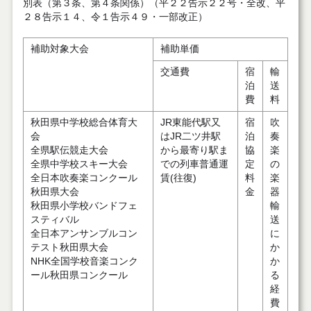
別表（第３条、第４条関係）（平２２告示２２号・全改、平
２８告示１４、令１告示４９・一部改正）
補助対象大会
補助単価
交通費
宿
輸
泊
送
費
料
秋田県中学校総合体育大
JR東能代駅又
宿
吹
会
はJR二ツ井駅
泊
奏
全県駅伝競走大会
から最寄り駅ま
協
楽
全県中学校スキー大会
での列車普通運
定
の
全日本吹奏楽コンクール
賃(往復)
料
楽
秋田県大会
金
器
秋田県小学校バンドフェ
輸
スティバル
送
全日本アンサンブルコン
に
テスト秋田県大会
か
NHK全国学校音楽コンク
か
ール秋田県コンクール
る
経
費