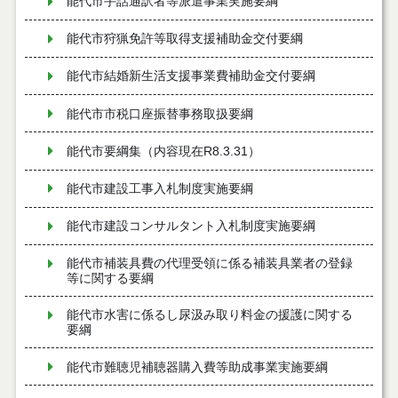
能代市手話通訳者等派遣事業実施要綱
能代市狩猟免許等取得支援補助金交付要綱
能代市結婚新生活支援事業費補助金交付要綱
能代市市税口座振替事務取扱要綱
能代市要綱集（内容現在R8.3.31）
能代市建設工事入札制度実施要綱
能代市建設コンサルタント入札制度実施要綱
能代市補装具費の代理受領に係る補装具業者の登録
等に関する要綱
能代市水害に係るし尿汲み取り料金の援護に関する
要綱
能代市難聴児補聴器購入費等助成事業実施要綱