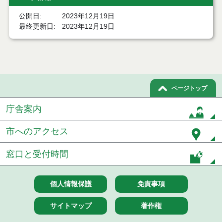
公開日
2023年12月19日
能代市スポーツ・文化合宿等補助金交付要綱
最終更新日
2023年12月19日
能代市高齢者緊急一時保護事業実施要綱
能代市母子家庭等自立支援教育訓練給付事業実施要
綱
ページトップ
能代市福祉医療費支給事務取扱要綱
庁舎案内
能代市不育症治療費助成金交付要綱
市へのアクセス
能代市一般不妊治療費助成金交付要綱
窓口と受付時間
能代市日中一時支援事業実施要綱
能代市行旅人一時救助金支給要綱
個人情報保護
免責事項
能代市地元で働こう新規就農支援事業費補助金交付
要綱
サイトマップ
著作権