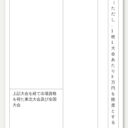
（
た
だ
し
、
1
校
1
大
会
あ
た
り
3
万
円
上記大会を経て出場資格
を
を得た東北大会及び全国
限
大会
度
と
す
る