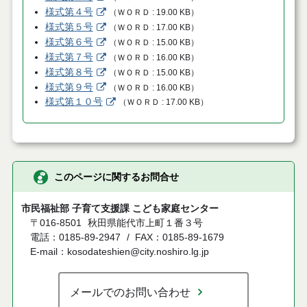
様式第４号
（
ＷＯＲＤ
19.00 KB
）
様式第５号
（
ＷＯＲＤ
17.00 KB
）
様式第６号
（
ＷＯＲＤ
15.00 KB
）
様式第７号
（
ＷＯＲＤ
16.00 KB
）
様式第８号
（
ＷＯＲＤ
15.00 KB
）
様式第９号
（
ＷＯＲＤ
16.00 KB
）
様式第１０号
（
ＷＯＲＤ
17.00 KB
）
このページに関するお問合せ
市民福祉部 子育て支援課 こども家庭センター
〒016-8501
秋田県能代市上町１番３号
電話：0185-89-2947
FAX：0185-89-1679
E-mail：kosodateshien@city.noshiro.lg.jp
メールでのお問い合わせ