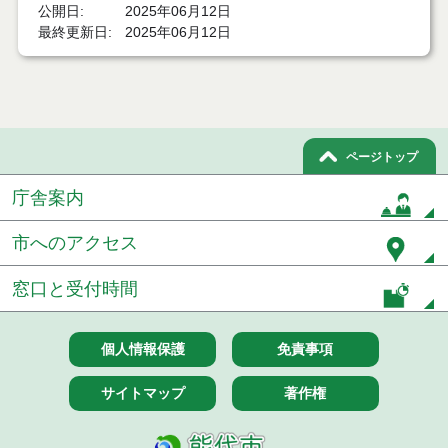
公開日
2025年06月12日
実施要綱
最終更新日
2025年06月12日
能代市おたふくかぜ任意予防接種費用助成要綱
能代市特定不妊治療費助成金交付要綱
能代市ひとり親家庭高等学校卒業程度認定試験合格
ページトップ
支援事業実施要綱
庁舎案内
能代市母子家庭等高等職業訓練促進給付金等事業実
施要綱
市へのアクセス
能代市母子・父子自立支援員に関する要綱
窓口と受付時間
能代市子育て短期支援事業実施要綱
能代市子ども手当事務処理要綱
個人情報保護
免責事項
能代市放課後児童クラブ整備費補助金交付要綱
サイトマップ
著作権
能代市放課後児童クラブ事業実施要綱