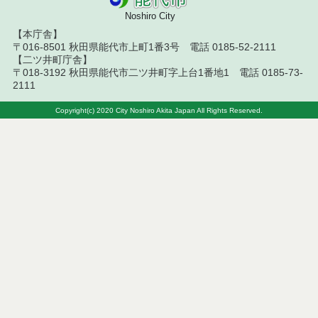
能代市要保護児童対策地域協議会設置要綱
Noshiro City
【本庁舎】
能代市すまいる・めんｃｈｏｃｏ定期便事業実施要
〒016-8501 秋田県能代市上町1番3号 電話 0185-52-2111
綱
【二ツ井町庁舎】
〒018-3192 秋田県能代市二ツ井町字上台1番地1 電話 0185-73-
2111
能代市子ども・子育て応援団体支援事業費補助金交
付要綱
Copyright(c) 2020 City Noshiro Akita Japan All Rights Reserved.
能代市病児保育事業費補助金交付要綱
能代市法人保育所等特別保育事業費補助金交付要綱
能代市一時預かり保育事業実施要綱
能代市次世代育成支援行動計画推進協議会設置要綱
能代市保育士等就労奨励金交付要綱
能代市保育所等施設整備費補助金交付要綱
能代市保育の利用調整実施基準運用要綱