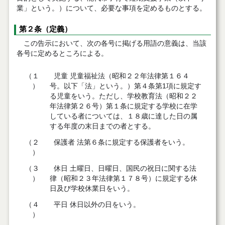
業」という。）について、必要な事項を定めるものとする。
第２条（定義）
この告示において、次の各号に掲げる用語の意義は、当該
各号に定めるところによる。
（１
児童 児童福祉法（昭和２２年法律第１６４
）
号。以下「法」という。）第４条第1項に規定す
る児童をいう。ただし、学校教育法（昭和２２
年法律第２６号）第１条に規定する学校に在学
している者については、１８歳に達した日の属
する年度の末日までの者とする。
（２
保護者 法第６条に規定する保護者をいう。
）
（３
休日 土曜日、日曜日、国民の祝日に関する法
）
律（昭和２３年法律第１７８号）に規定する休
日及び学校休業日をいう。
（４
平日 休日以外の日をいう。
）