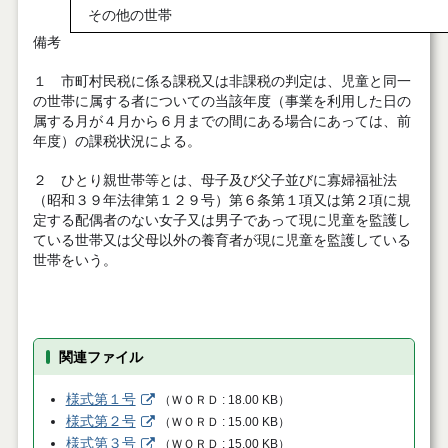
その他の世帯
備考
１ 市町村民税に係る課税又は非課税の判定は、児童と同一
の世帯に属する者についての当該年度（事業を利用した日の
属する月が４月から６月までの間にある場合にあっては、前
年度）の課税状況による。
２ ひとり親世帯等とは、母子及び父子並びに寡婦福祉法
（昭和３９年法律第１２９号）第６条第１項又は第２項に規
定する配偶者のない女子又は男子であって現に児童を監護し
ている世帯又は父母以外の養育者が現に児童を監護している
世帯をいう。
関連ファイル
様式第１号
（
ＷＯＲＤ
18.00 KB
）
様式第２号
（
ＷＯＲＤ
15.00 KB
）
様式第３号
（
ＷＯＲＤ
15.00 KB
）