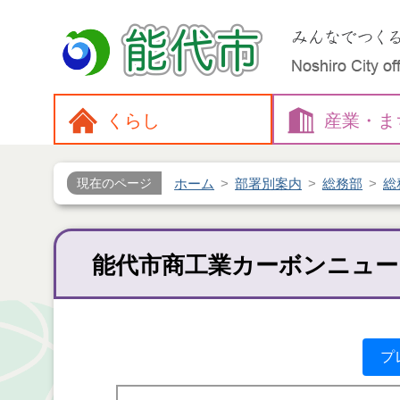
くらし
産業・
ま
ホーム
部署別案内
総務部
総
現在のページ
能代市商工業カーボンニュー
プ