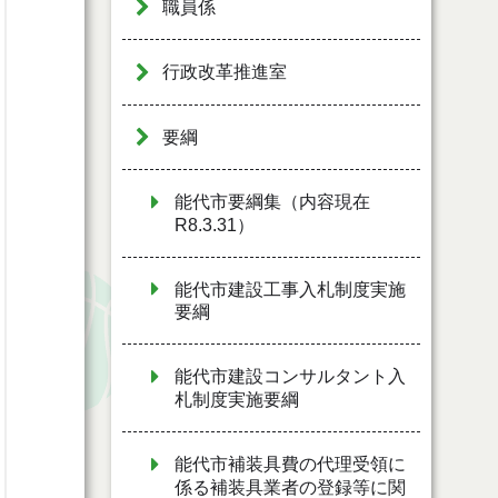
職員係
行政改革推進室
要綱
能代市要綱集（内容現在
R8.3.31）
能代市建設工事入札制度実施
要綱
能代市建設コンサルタント入
札制度実施要綱
能代市補装具費の代理受領に
係る補装具業者の登録等に関