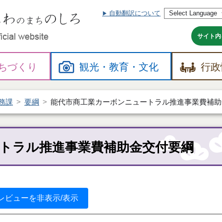
自動翻訳について
本
文
へ
サイト内
ちづくり
観光・
教育・
文化
行政
務課
要綱
能代市商工業カーボンニュートラル推進事業費補助
トラル推進事業費補助金交付要綱
レビューを非表示/表示