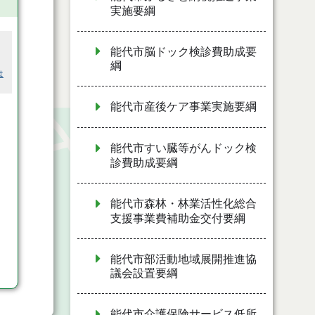
実施要綱
能代市脳ドック検診費助成要
綱
は
能代市産後ケア事業実施要綱
能代市すい臓等がんドック検
診費助成要綱
能代市森林・林業活性化総合
支援事業費補助金交付要綱
能代市部活動地域展開推進協
議会設置要綱
能代市介護保険サービス低所