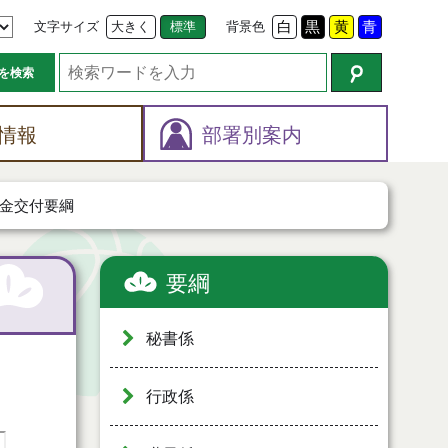
文字サイズ
大きく
標準
背景色
白
黒
黄
青
を検索
情報
部署別案内
金交付要綱
要綱
秘書係
行政係