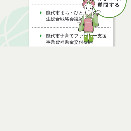
能代市まち・ひと・しごと創
生総合戦略会議設置要綱
能代市子育てファミリー支援
事業費補助金交付要綱
能代市夢ある園芸産地創造事
業費補助金交付要綱
能代市ねぎ軟腐病防除薬剤購
ページ情報
入費補助金交付要綱
公開日
2025年05月19日
能代市消費者安全確保地域協
最終更新日
2025年05月19日
議会設置要綱
能代市秋田アグリフロンティ