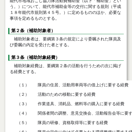
能代市地域おこし協力隊活動費補助金（以下「補助金」とい
う。）について、能代市補助金等の交付に関する規則（平成
１８年能代市規則第４５号。）に定めるもののほか、必要な
事項を定めるものとする。
第２条（補助対象者）
補助対象者は、要綱第３条の規定により委嘱された隊員及
び委嘱の内定を受けた者とする。
第３条（補助対象経費）
補助対象経費は、要綱第２条の活動を行うための次に掲げ
る経費とする。
（１）
隊員の住居、活動用車両等の借上げに要する経費
（２）
活動のための移動に要する経費
（３）
作業道具、消耗品、燃料等の購入に要する経費
（４）
関係者間の調整、意見交換会、活動報告会等に要
（５）
隊員の研修、資格取得等に要する経費