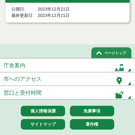
公開日
2023年12月21日
能代市部活動地域展開推進協議会設置要綱
最終更新日
2023年12月21日
能代市介護保険サービス低所得者利用者負担軽減制
度事業実施要綱
能代市家族介護用品支給事業実施要綱
能代市軽度生活援助事業実施要綱
ページトップ
庁舎案内
能代市はり、きゅう、マッサージ施術費助成要綱
能代市寝たきり高齢者等訪問理容サービス事業実施
市へのアクセス
要綱
窓口と受付時間
能代市すこやか療育支援事業実施要綱
能代市まち・ひと・しごと創生総合戦略会議設置要
個人情報保護
免責事項
綱
サイトマップ
著作権
能代市子育てファミリー支援事業費補助金交付要綱