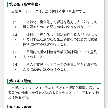
第２条（所掌事務）
支援ネットワークは、次に掲げる事項を所掌する。
（１
複雑化・複合化した課題を抱える人に対する支
）
援を図るために必要な情報の交換を行うこと。
（２
複雑化・複合化した課題を抱える人が地域にお
）
いて日常生活及び社会生活を営むのに必要な支援
体制に関する検討を行うこと。
（３
重層的支援体制整備事業実施計画について意見
）
を述べること。
（４
その他支援ネットワークの設置目的を達成する
）
ために必要と認められること。
第３条（組織）
支援ネットワークは、別表に掲げる支援関係機関に属する
者等その他市長が必要と認める者を委員として、市長が委嘱
又は任命する。
第４条（任期）