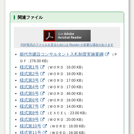
関連ファイル
PDF形式のファイルを見るためには Reader が必要な場合があります
能代市建設コンサルタント入札制度実施要綱
（
Ｐ
ＤＦ
276.00 KB
）
様式第1号
（
ＷＯＲＤ
16.00 KB
）
様式第2号
（
ＷＯＲＤ
16.00 KB
）
様式第3号
（
ＷＯＲＤ
17.00 KB
）
様式第4号
（
ＷＯＲＤ
17.00 KB
）
様式第5号
（
ＷＯＲＤ
46.00 KB
）
様式第6号
（
ＷＯＲＤ
16.00 KB
）
様式第7号
（
ＷＯＲＤ
14.00 KB
）
様式第8号
（
ＥＸＣＥＬ
23.00 KB
）
様式第9号
（
ＷＯＲＤ
20.00 KB
）
様式第10号
（
ＷＯＲＤ
16.00 KB
）
様式第11号
（
ＷＯＲＤ
16.00 KB
）