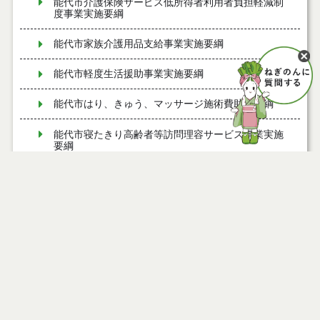
能代市介護保険サービス低所得者利用者負担軽減制
度事業実施要綱
能代市家族介護用品支給事業実施要綱
能代市軽度生活援助事業実施要綱
能代市はり、きゅう、マッサージ施術費助成要綱
能代市寝たきり高齢者等訪問理容サービス事業実施
要綱
能代市すこやか療育支援事業実施要綱
能代市まち・ひと・しごと創生総合戦略会議設置要
綱
ページ情報
能代市子育てファミリー支援事業費補助金交付要綱
公開日
2011年09月30日
最終更新日
2026年06月22日
能代市夢ある園芸産地創造事業費補助金交付要綱
能代市ねぎ軟腐病防除薬剤購入費補助金交付要綱