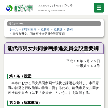
現在のページ
ホーム
部署別案内
総務部
総務課
要綱
能代市男女共同参画推進委員会設置要綱
能代市男女共同参画推進委員会設置要綱
平成１８年５月２５日
告示第１４３号
第１条（設置）
本市における男女共同参画の現状と課題を検討し、市民意
識の啓発と行政施策の推進に資するため、能代市男女共同参
画推進委員会（以下「委員会」という。）を設置する。
第２条（所掌事項）