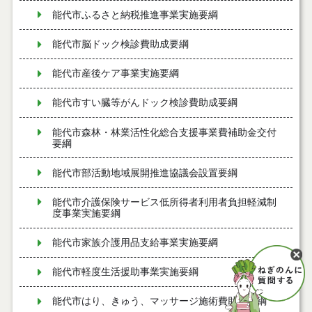
能代市ふるさと納税推進事業実施要綱
能代市脳ドック検診費助成要綱
能代市産後ケア事業実施要綱
能代市すい臓等がんドック検診費助成要綱
能代市森林・林業活性化総合支援事業費補助金交付
要綱
能代市部活動地域展開推進協議会設置要綱
能代市介護保険サービス低所得者利用者負担軽減制
度事業実施要綱
能代市家族介護用品支給事業実施要綱
能代市軽度生活援助事業実施要綱
能代市はり、きゅう、マッサージ施術費助成要綱