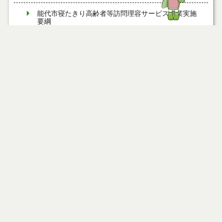
能代市寝たきり高齢者等訪問理容サービス事業実施
要綱
能代市すこやか療育支援事業実施要綱
能代市まち・ひと・しごと創生総合戦略会議設置要
綱
能代市子育てファミリー支援事業費補助金交付要綱
能代市夢ある園芸産地創造事業費補助金交付要綱
能代市ねぎ軟腐病防除薬剤購入費補助金交付要綱
能代市消費者安全確保地域協議会設置要綱
能代市秋田アグリフロンティア育成研修費補助金交
付要綱
能代市地域で学べ！農業技術研修事業実施要綱