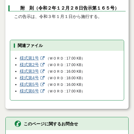
附 則（令和２年１２月２８日告示第１６５号）
この告示は、令和３年１月１日から施行する。
関連ファイル
様式第1号
（
ＷＯＲＤ
17.00 KB
）
様式第2号
（
ＷＯＲＤ
17.00 KB
）
様式第3号
（
ＷＯＲＤ
16.00 KB
）
様式第4号
（
ＷＯＲＤ
18.00 KB
）
様式第5号
（
ＷＯＲＤ
16.00 KB
）
様式第6号
（
ＷＯＲＤ
17.00 KB
）
このページに関するお問合せ