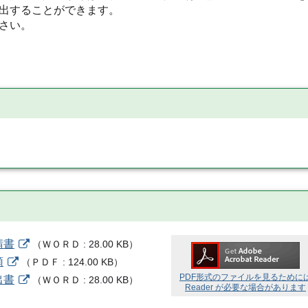
出することができます。
さい。
請書
（
ＷＯＲＤ
28.00 KB
）
領
（
ＰＤＦ
124.00 KB
）
PDF形式のファイルを見るために
出書
（
ＷＯＲＤ
28.00 KB
）
Reader が必要な場合があります