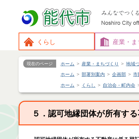
くらし
産業・
ま
ホーム
産業・まちづくり
地域
現在のページ
ホーム
部署別案内
企画部
市
ホーム
くらし
自治会・町内会
５．認可地縁団体が所有する