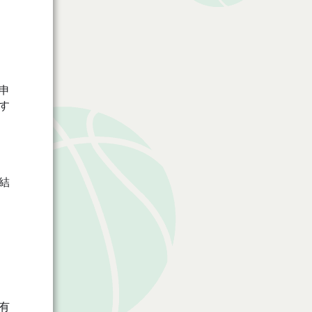
申
す
結
有