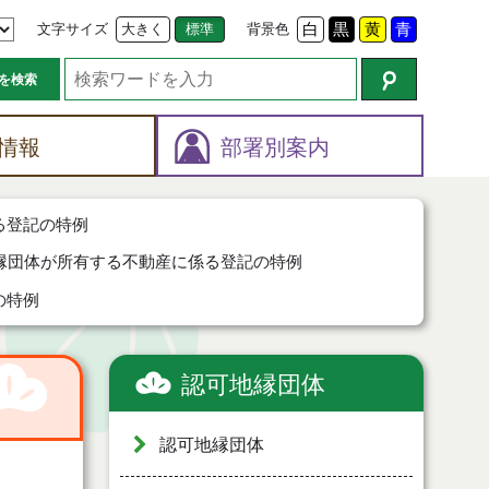
文字サイズ
大きく
標準
背景色
白
黒
黄
青
を検索
情報
部署別案内
る登記の特例
縁団体が所有する不動産に係る登記の特例
の特例
認可地縁団体
認可地縁団体