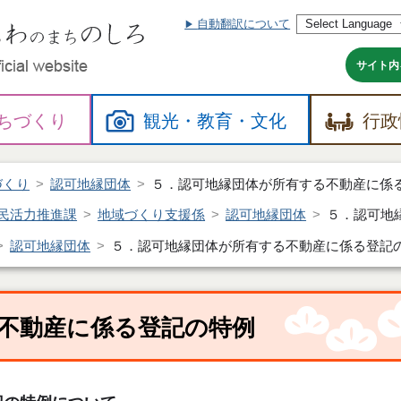
自動翻訳について
本
文
へ
サイト内
ちづくり
観光・
教育・
文化
行政
づくり
認可地縁団体
５．認可地縁団体が所有する不動産に係
民活力推進課
地域づくり支援係
認可地縁団体
５．認可地
認可地縁団体
５．認可地縁団体が所有する不動産に係る登記
不動産に係る登記の特例