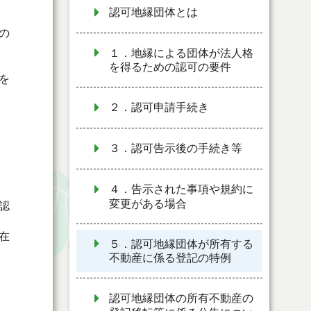
認可地縁団体とは
の
１．地縁による団体が法人格
を得るための認可の要件
を
２．認可申請手続き
３．認可告示後の手続き等
４．告示された事項や規約に
変更がある場合
認
在
５．認可地縁団体が所有する
不動産に係る登記の特例
認可地縁団体の所有不動産の