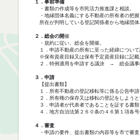
１．事前準備
・書類の作成等を市民活力推進課と相談。
・地縁団体名義にする不動産の所有者の把握
所在が判明している登記関係者から地縁団体
２．総会の開
催
・規約に従い、総会を開催。
１．申請不動産の所有に至った経緯について
※保有資産目録又は保有予定資産目録に記載
２．特例適用を申請する議決 → 総会議事
３．申請
【提出書類】
１．所有不動産の登記移転等に係る公告申請
２．所有権の保存又は移転の登記をしようと
３．申請者が代表者であることを証する書類
４．地方自治法第２６０条の４６第１項各号
４．審査
・申請の要件、提出書類の内容等を市で審査