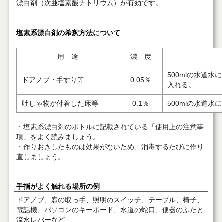
漂白剤（次亜塩素酸ナトリウム）が有効です。
塩素系漂白剤の希釈方法について
用 途
濃 度
500mlの水道
ドアノブ・手すり等
0.05％
入れる。
吐しゃ物が付着した床等
0.1％
500mlの水道
・塩素系漂白剤のボトルに記載されている「使用上の注意事
項」をよく読みましょう。
・作りおきしたものは効果がないため、消毒するたびに作り
直しましょう。
手指がよく触れる場所の例
ドアノブ、窓の取っ手、照明のスイッチ、テーブル、椅子、
電話機、パソコンのキーボード、水道の蛇口、便器のふたと
流水レバーなど