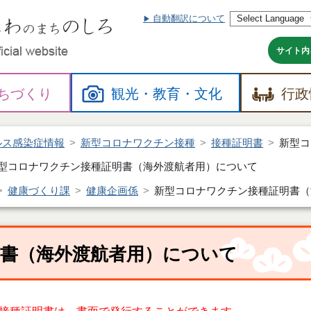
自動翻訳について
本
文
へ
サイト内
ちづくり
観光・
教育・
文化
行政
ルス感染症情報
新型コロナワクチン接種
接種証明書
新型コ
型コロナワクチン接種証明書（海外渡航者用）について
健康づくり課
健康企画係
新型コロナワクチン接種証明書（
書（海外渡航者用）について