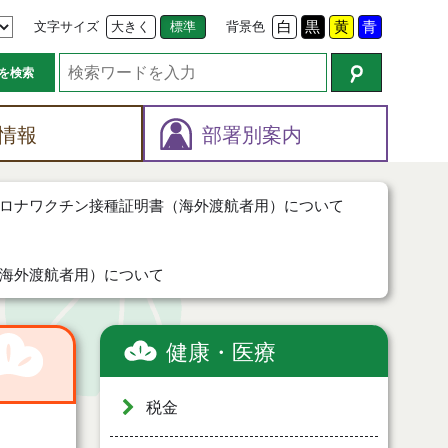
文字サイズ
大きく
標準
背景色
白
黒
黄
青
を検索
情報
部署別案内
ロナワクチン接種証明書（海外渡航者用）について
海外渡航者用）について
健康・医療
税金