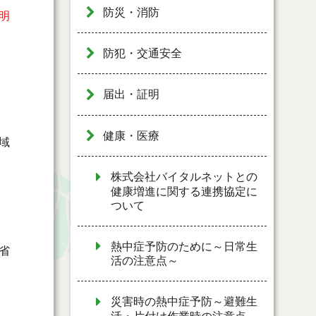
防災・消防
明
防犯・交通安全
届出・証明
健康・医療
域
株式会社バイタルネットとの
健康増進に関する連携協定に
ついて
熱中症予防のために～日常生
省
活の注意点～
災害時の熱中症予防～避難生