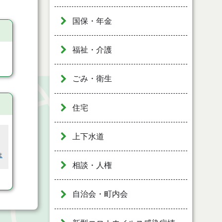
国保・年金
福祉・介護
ごみ・衛生
住宅
上下水道
は
相談・人権
自治会・町内会