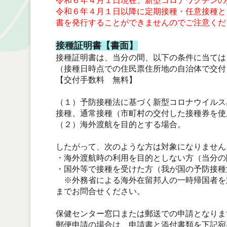
令和６年４月１日現在、新型コロナワクチンの
令和６年４月１日以降に定期接種・任意接種と
書を発行することができませんのでご注意くだ
接種証明書【書面】
接種証明書は、当分の間、以下の条件に当ては
（接種日時点での住民票住所地の自治体で交付
【交付手数料 無料】
（１）予防接種法に基づく新型コロナウイルス
接種、通常接種（市町村の交付した接種券を使
（２）海外渡航を目的とする場合。
したがって、次のような方は対象になりません
・海外渡航時の利用を目的としない方（当分の
・国外等で接種を受けた方（我が国の予防接種
※外務省による海外在留邦人の一時帰国者を
までお問合せください。
保健センター窓口または郵送での申請となりま
郵便申請の場合は、申請書と添付書類を下記宛