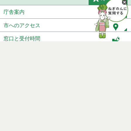
庁舎案内
市へのアクセス
窓口と受付時間
個人情報保護
免責事項
サイトマップ
著作権
Noshiro City
【本庁舎】
〒016-8501 秋田県能代市上町1番3号 電話 0185-52-2111
【二ツ井町庁舎】
〒018-3192 秋田県能代市二ツ井町字上台1番地1 電話 0185-73-
2111
Copyright(c) 2020 City Noshiro Akita Japan All Rights Reserved.