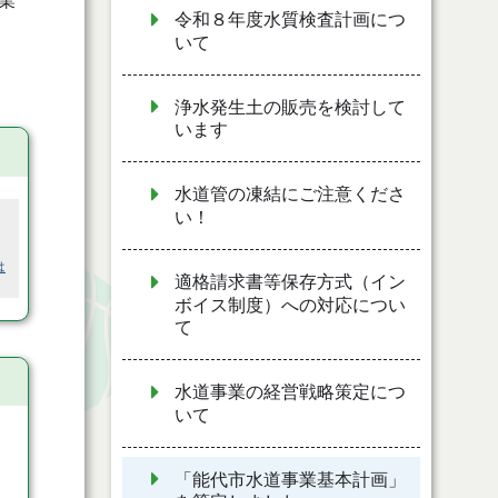
業
令和８年度水質検査計画につ
いて
浄水発生土の販売を検討して
います
水道管の凍結にご注意くださ
い！
は
適格請求書等保存方式（イン
ボイス制度）への対応につい
て
水道事業の経営戦略策定につ
いて
「能代市水道事業基本計画」