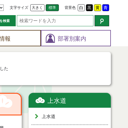
文字サイズ
大きく
標準
背景色
白
黒
黄
青
を検索
情報
部署別案内
した
上水道
上水道