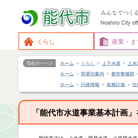
くらし
産業・
ま
ホーム
くらし
上下水道
上水
現在のページ
ホーム
部署別案内
都市整備部
ホーム
行政情報
各種計画
住
「能代市水道事業基本計画」