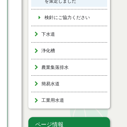
を策定しました
検針にご協力ください
下水道
浄化槽
農業集落排水
簡易水道
工業用水道
ページ情報