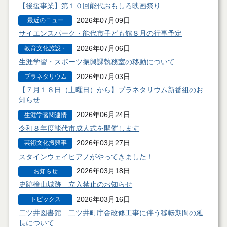
業
【後援事業】第１０回能代おもしろ映画祭り
2026年07月09日
最近のニュー
ス・お知らせ
サイエンスパーク・能代市子ども館８月の行事予定
2026年07月06日
教育文化施設・
生涯学習・芸術
生涯学習・スポーツ振興課執務室の移動について
文化
2026年07月03日
プラネタリウム
の投映
【７月１８日（土曜日）から】プラネタリウム新番組のお
知らせ
2026年06月24日
生涯学習関連情
報
令和８年度能代市成人式を開催します
2026年03月27日
芸術文化振興事
業
スタインウェイピアノがやってきました！
2026年03月18日
お知らせ
史跡檜山城跡 立入禁止のお知らせ
2026年03月16日
トピックス
二ツ井図書館 二ツ井町庁舎改修工事に伴う移転期間の延
長について