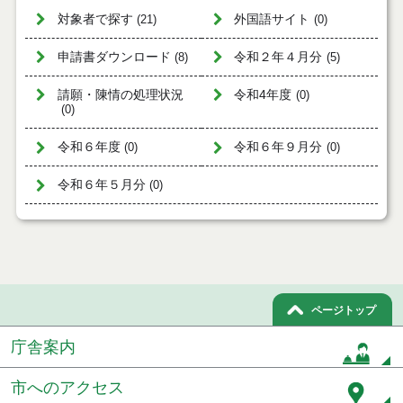
対象者で探す
外国語サイト
(21)
(0)
申請書ダウンロード
令和２年４月分
(8)
(5)
請願・陳情の処理状況
令和4年度
(0)
(0)
令和６年度
令和６年９月分
(0)
(0)
令和６年５月分
(0)
ページトップ
庁舎案内
市へのアクセス