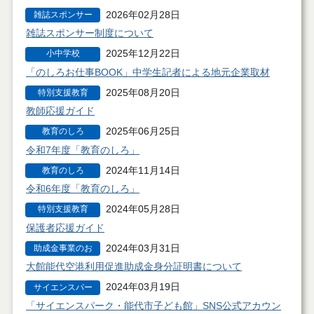
2026年02月28日
雑誌スポンサー
制度
雑誌スポンサー制度について
2025年12月22日
小中学校
「のしろお仕事BOOK」中学生記者による地元企業取材
2025年08月20日
特別支援教育
教師応援ガイド
2025年06月25日
教育のしろ
令和7年度「教育のしろ」
2024年11月14日
教育のしろ
令和6年度「教育のしろ」
2024年05月28日
特別支援教育
保護者応援ガイド
2024年03月31日
助成金事業のお
知らせ
大館能代空港利用促進助成金身分証明書について
2024年03月19日
サイエンスパー
ク・能代市子ど
「サイエンスパーク・能代市子ども館」SNS公式アカウン
も館