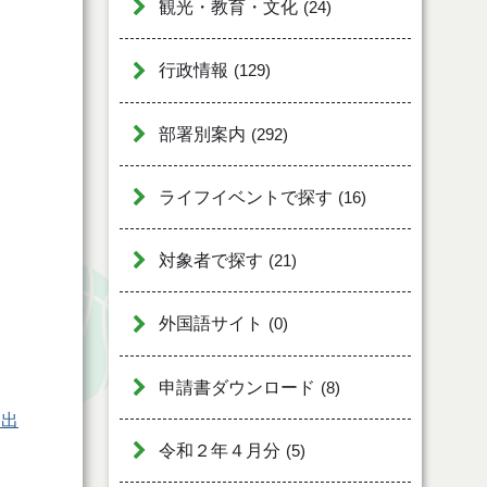
観光・教育・文化
(24)
行政情報
(129)
部署別案内
(292)
ライフイベントで探す
(16)
対象者で探す
(21)
外国語サイト
(0)
申請書ダウンロード
(8)
提出
令和２年４月分
(5)