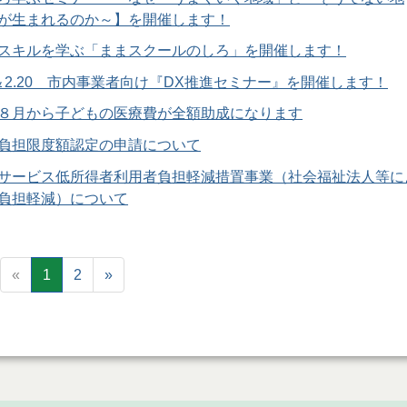
が生まれるのか～】を開催します！
スキルを学ぶ「ままスクールのしろ」を開催します！
15＆2.20 市内事業者向け『DX推進セミナー』を開催します！
８月から子どもの医療費が全額助成になります
負担限度額認定の申請について
サービス低所得者利用者負担軽減措置事業（社会福祉法人等に
負担軽減）について
«
1
2
»