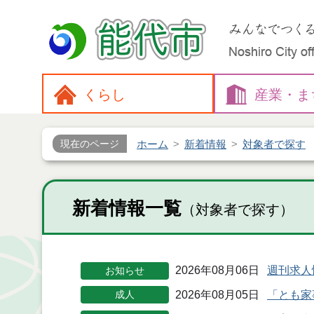
くらし
産業・
ま
ホーム
新着情報
対象者で探す
現在のページ
新着情報一覧
（対象者で探す）
2026年08月06日
週刊求人
お知らせ
2026年08月05日
「とも家
成人