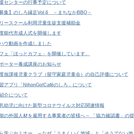
援センターの行事予定について
募集】のしろ縁足Vol.6 －まちなかBBQ－
リースクール利用児童生徒支援補助金
度能代市成人式を開催します
ハウ動画を作成しました
フェ「ほっとカフェ」を開催しています。
ポーター養成講座のお知らせ
度放課後児童クラブ（留守家庭児童会）の自己評価について
アプリ「NihonGo!Caféのしろ」について
紹介について
乳幼児に向けた新型コロナウイルス対応関連情報
能の外国人材を雇用する事業者の皆様へ～ 「協力確認書」の
ら学ぶセミナー ～なぜ「うまくいく地域」と「そうでない地