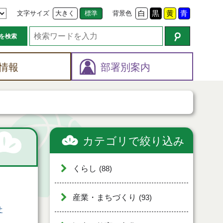
文字サイズ
大きく
標準
背景色
白
黒
黄
青
を検索
情報
部署別案内
カテゴリで絞り込み
くらし
(88)
産業・まちづくり
(93)
せ