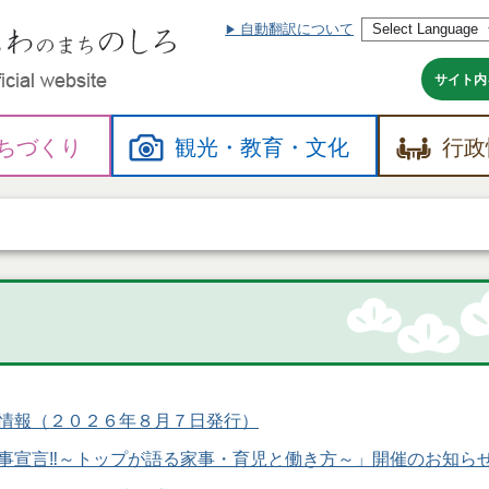
自動翻訳について
本
文
へ
サイト内
ちづくり
観光・
教育・
文化
行政
情報（２０２６年８月７日発行）
事宣言‼～トップが語る家事・育児と働き方～」開催のお知ら