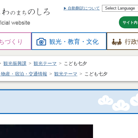
自動翻訳について
本
文
へ
サイト内
ちづくり
観光・
教育・
文化
行政
観光振興課
観光テーマ
こども七夕
・物産・宿泊・交通情報
観光テーマ
こども七夕