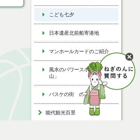
こども七夕
日本遺産北前船寄港地
マンホールカードのご紹介
風水のパワースポット「七座
山」
バスケの街 のしろ
能代観光百景
物産品