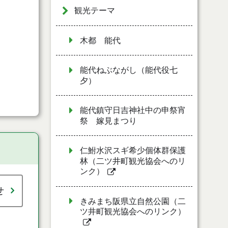
観光テーマ
木都 能代
能代ねぶながし（能代役七
夕）
能代鎮守日吉神社中の申祭宵
祭 嫁見まつり
仁鮒水沢スギ希少個体群保護
林（二ツ井町観光協会へのリ
ンク）
せ
きみまち阪県立自然公園（二
ツ井町観光協会へのリンク）