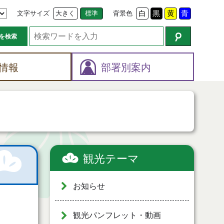
文字サイズ
大きく
標準
背景色
白
黒
黄
青
を検索
情報
部署別案内
観光テーマ
お知らせ
観光パンフレット・動画