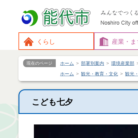
くらし
産業・
ま
ホーム
部署別案内
環境産業部
現在のページ
ホーム
観光・教育・文化
観光
こども七夕