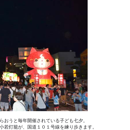
らおうと毎年開催されている子ども七夕。
小若灯籠が、国道１０１号線を練り歩きます。