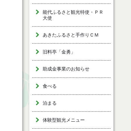
能代ふるさと観光特使・ＰＲ
大使
あきたふるさと手作りＣＭ
旧料亭「金勇」
助成金事業のお知らせ
食べる
泊まる
体験型観光メニュー