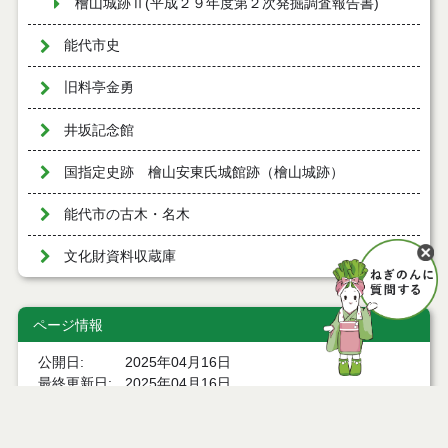
檜山城跡Ⅱ(平成２９年度第２次発掘調査報告書)
能代市史
旧料亭金勇
井坂記念館
国指定史跡 檜山安東氏城館跡（檜山城跡）
能代市の古木・名木
文化財資料収蔵庫
ページ情報
公開日
2025年04月16日
最終更新日
2025年04月16日