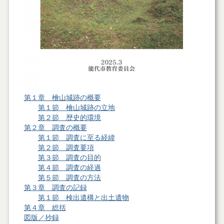
第１章 檜山城跡の概要
第１節 檜山城跡の立地
第２節 歴史的環境
第２章 調査の概要
第１節 調査に至る経緯
第２節 調査要項
第３節 調査の目的
第４節 調査の経過
第５節 調査の方法
第３章 調査の記録
第１節 検出遺構と出土遺物
第４章 総括
図版／抄録