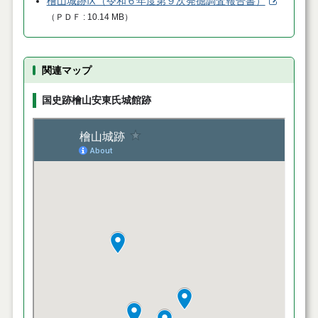
檜山城跡Ⅸ（令和６年度第９次発掘調査報告書）
（
ＰＤＦ
10.14 MB
）
関連マップ
国史跡檜山安東氏城館跡