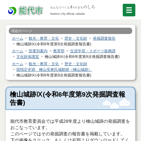
現在のページ
ホーム
観光・教育・文化
歴史・文化財
発掘調査報告
檜山城跡Ⅸ(令和6年度第9次発掘調査報告書)
ホーム
部署別案内
教育部
生涯学習・スポーツ振興課
文化財保護室
檜山城跡Ⅸ(令和6年度第9次発掘調査報告書)
ホーム
観光・教育・文化
歴史・文化財
国指定史跡 檜山安東氏城館跡（檜山城跡）
檜山城跡Ⅸ(令和6年度第9次発掘調査報告書)
檜山城跡Ⅸ(令和6年度第9次発掘調査報
告書)
能代市教育委員会では平成28年度より檜山城跡の発掘調査を
おこなっています。
このページではその発掘調査の報告書を掲載しています。
下の画像をクリック、もしくは右部よりダウンロードしてく