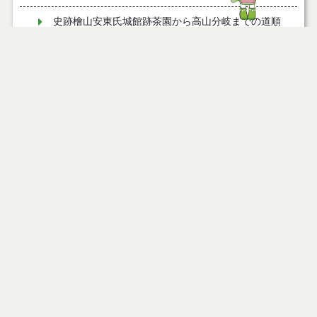
史跡檜山安東氏城館跡茶園から高山分岐までの道順
史跡檜山安東氏城館跡浄明寺からの道順
史跡檜山安東氏城館跡高山（案内板）から高山分岐
までの道順
史跡檜山安東氏城館跡高山←看板からの道順
史跡檜山安東氏城館跡高山分岐（案内板）から赤館
分岐（案内板）までの道順
史跡檜山安東氏城館跡赤館分岐（案内板）から中館
（案内板）までの道順
頼れる案内人 檜山歴史ガイド
史跡檜山城発掘調査のお知らせ
古城地区について