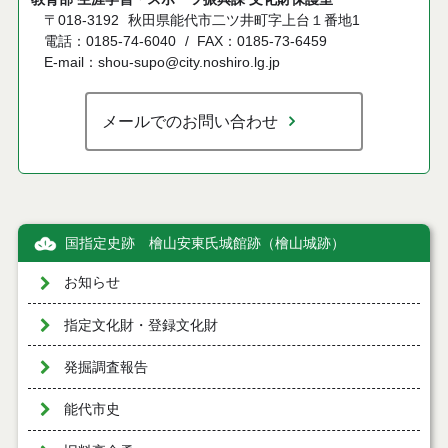
〒018-3192
秋田県能代市二ツ井町字上台１番地1
電話：0185-74-6040
FAX：0185-73-6459
E-mail：shou-supo@city.noshiro.lg.jp
メールでのお問い合わせ
国指定史跡 檜山安東氏城館跡（檜山城跡）
お知らせ
指定文化財・登録文化財
発掘調査報告
能代市史