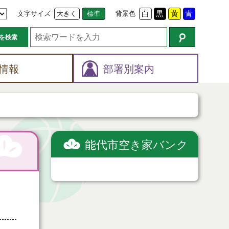
文字サイズ
大きく
標準
背景色
白
黒
黄
青
を検索
情報
部署別案内
能代市空き家バンク