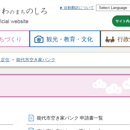
自動翻訳について
本
文
へ
サイト内
ちづくり
観光・
教育・
文化
行政
・定住
能代市空き家バンク
能代市空き家バンク 申請書一覧