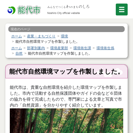
現在のページ
ホーム
産業・まちづくり
環境
能代市自然環境マップを作製しました。
ホーム
部署別案内
環境産業部
環境衛生課
環境衛生係
自然
能代市自然環境マップを作製しました。
能代市自然環境マップを作製しました。
能代市は、貴重な自然環境を紹介した環境マップを作製しま
した。市内で活動する自然保護団体やガイドの会など６団体
の協力を得て完成したもので、専門家による文章と写真で市
内の「自然資源」を分かりやすく紹介しています。