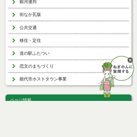
銀河連邦
街なか瓦版
公共交通
移住・定住
道の駅ふたつい
恋文のまちづくり
能代市ホストタウン事業
ページ情報
公開日
2010年07月21日
最終更新日
2023年10月25日