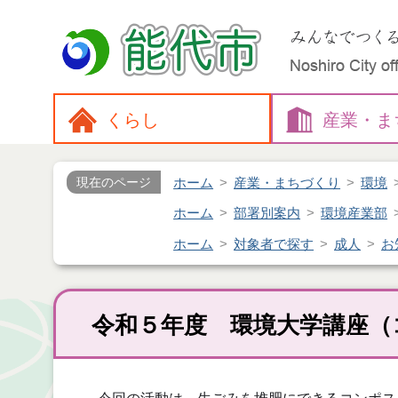
くらし
産業・
ま
ホーム
産業・まちづくり
環境
現在のページ
ホーム
部署別案内
環境産業部
ホーム
対象者で探す
成人
お
令和５年度 環境大学講座（