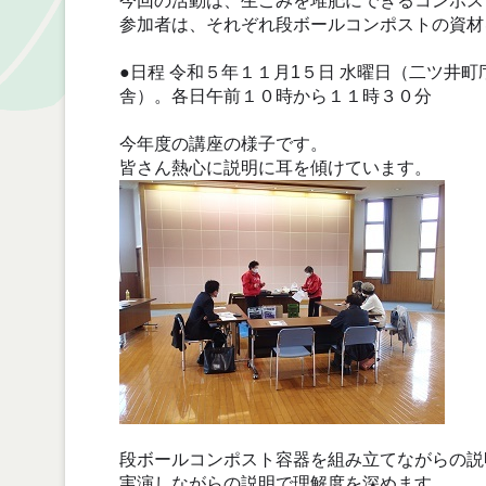
今回の活動は、生ごみを堆肥にできるコンポス
参加者は、それぞれ段ボールコンポストの資材
●日程 令和５年１１月1５日 水曜日（二ツ井
舎）。各日午前１０時から１１時３０分
今年度の講座の様子です。
皆さん熱心に説明に耳を傾けています。
段ボールコンポスト容器を組み立てながらの説
実演しながらの説明で理解度を深めます。