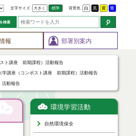
文字サイズ
大きく
標準
背景色
白
黒
黄
青
を検索
情報
部署別案内
スト講座 前期課程）活動報告
大学講座（コンポスト講座 前期課程）活動報告
）活動報告
環境学習活動
自然環境保全